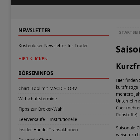
NEWSLETTER
STARTSEI
Kostenloser Newsletter für Trader
Saiso
HIER KLICKEN
Kurzfr
BÖRSENINFOS
Hier finden
kurzfristig
Chart-Tool mit MACD + OBV
mehrere Jah
Wirtschaftstermine
Unternehmen
über mehre
Tipps zur Broker-Wahl
Rohstoffe).
Leerverkäufe – Institutionelle
Saisonale C
Insider-Handel Transaktionen
weisen zu b
Saisonale Charts