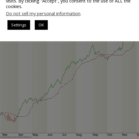
visits. By clicking “Accept”, you consent to the use of ALL the
cookies.
 100
Do not sell my personal information
.
Settings
OK