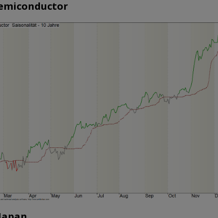
emiconductor
 Japan