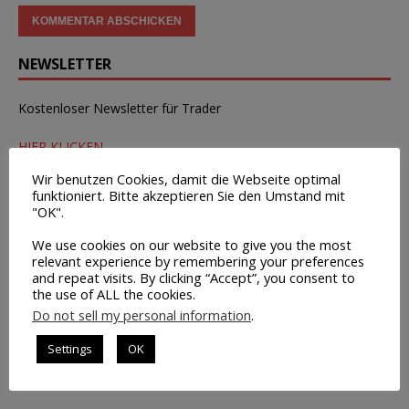
NEWSLETTER
Kostenloser Newsletter für Trader
HIER KLICKEN
Wir benutzen Cookies, damit die Webseite optimal
BÖRSENINFOS
funktioniert. Bitte akzeptieren Sie den Umstand mit
"OK".
Chart-Tool mit MACD + OBV
We use cookies on our website to give you the most
Wirtschaftstermine
relevant experience by remembering your preferences
and repeat visits. By clicking “Accept”, you consent to
Tipps zur Broker-Wahl
the use of ALL the cookies.
Do not sell my personal information
.
Leerverkäufe – Institutionelle
Insider-Handel Transaktionen
Settings
OK
Saisonale Charts