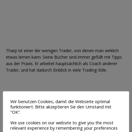
Tharp ist einer der wenigen Trader, von denen man wirklich
etwas lernen kann. Seine Bücher sind immer gefüllt mit Tipps
aus der Praxis. Er arbeitet hauptsächlich als Coach anderer
Trader, und hat dadurch Einblick in viele Trading-Stile.
Psychologische
Wir benutzen Cookies, damit die Webseite optimal
Fähigkeiten für das
funktioniert. Bitte akzeptieren Sie den Umstand mit
"OK".
Trading
We use cookies on our website to give you the most
relevant experience by remembering your preferences