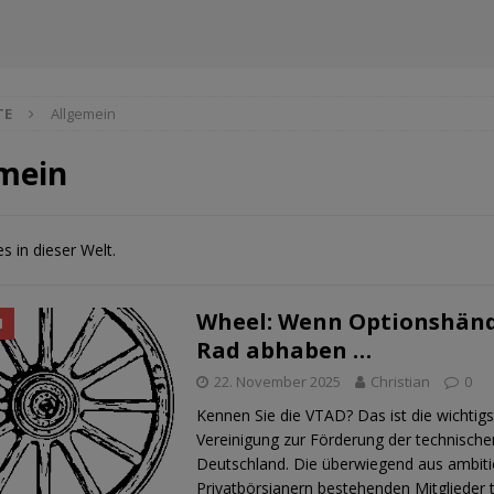
TE
Allgemein
mein
s in dieser Welt.
Wheel: Wenn Optionshänd
N
Rad abhaben …
22. November 2025
Christian
0
Kennen Sie die VTAD? Das ist die wichtig
Vereinigung zur Förderung der technische
Deutschland. Die überwiegend aus ambiti
Privatbörsianern bestehenden Mitglieder t