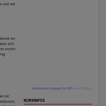
i und seit
derzeit ein
dass sich
hren enorm
trag
Technische Analyse für SPX
von TradingView
el mit
KURSINFOS
elskosten,