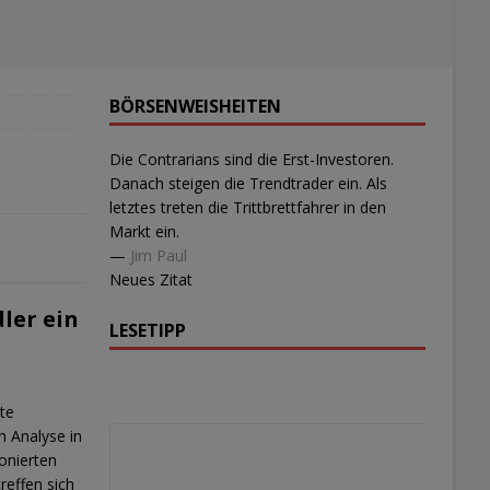
BÖRSENWEISHEITEN
Die Contrarians sind die Erst-Investoren.
Danach steigen die Trendtrader ein. Als
letztes treten die Trittbrettfahrer in den
Markt ein.
—
Jim Paul
Neues Zitat
ler ein
LESETIPP
ste
n Analyse in
onierten
reffen sich