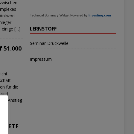
 zwischen
komplexes
 Antwort
Technical Summary Widget Powered by
Investing.com
Anleger
LERNSTOFF
h einige
[…]
Seminar-Druckwelle
 51.000
Impressum
icht
schaft
en für die
ziert
inen Anstieg
]
in-ETF