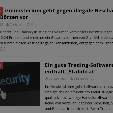
stizministerium geht gegen illegale Gesch
N
-Börsen vor
023
Christian
0
Bericht von Chainalysis stieg das Volumen krimineller Überweisungen
 0,24 Prozent und erreichte ein Gesamtvolumen von 21,1 Milliarden U
en führen diesen Anstieg illegaler Transaktionen, entgegen dem Tren
r
[…]
Ein gute Trading-Softwar
N
enthält „Stabilität“
27. Mai 2023
Christian
0
Im Handel ist eine gute Software unerläss
erfolgreich und effizient am Markt zu agie
qualitativ hochwertige Handelssoftware bi
Reihe von Vorteilen, darunter Sicherheit, S
und Benutzerfreundlichkeit. Beim Traden