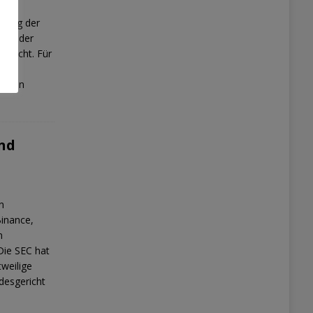
ltung der
 bei der
ereicht. Für
man
 schon
nd
n
inance,
n
Die SEC hat
weilige
desgericht