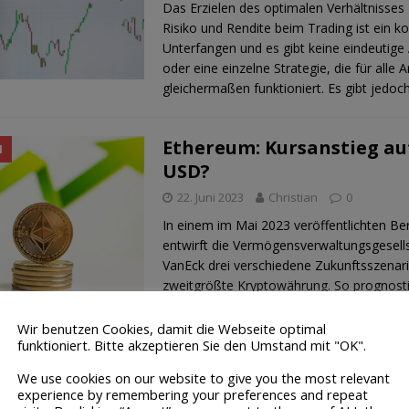
Das Erzielen des optimalen Verhältnisses
Risiko und Rendite beim Trading ist ein 
Unterfangen und es gibt keine eindeutige
oder eine einzelne Strategie, die für alle 
gleichermaßen funktioniert. Es gibt jedoc
Ethereum: Kursanstieg auf
N
USD?
22. Juni 2023
Christian
0
In einem im Mai 2023 veröffentlichten Ber
entwirft die Vermögensverwaltungsgesell
VanEck drei verschiedene Zukunftsszenari
zweitgrößte Kryptowährung. So prognosti
VanEck als „Basisziel“ für das Jahr 2030 e
der Einnahmen des Netzwerks von 2,6
[…
Wir benutzen Cookies, damit die Webseite optimal
funktioniert. Bitte akzeptieren Sie den Umstand mit "OK".
We use cookies on our website to give you the most relevant
Blackrock will einen Bitco
N
experience by remembering your preferences and repeat