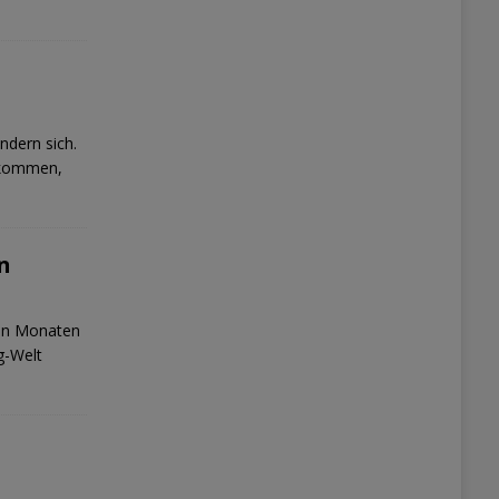
ndern sich.
gekommen,
n
nen Monaten
g-Welt