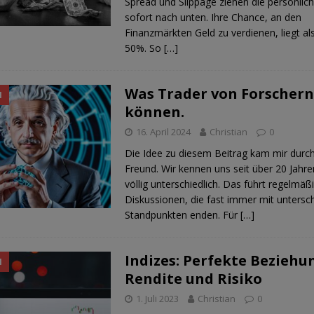
Spread und Slippage ziehen die persönliche
sofort nach unten. Ihre Chance, an den
Finanzmärkten Geld zu verdienen, liegt al
50%. So
[…]
Was Trader von Forschern
N
können.
16. April 2024
Christian
0
Die Idee zu diesem Beitrag kam mir durch
Freund. Wir kennen uns seit über 20 Jahre
völlig unterschiedlich. Das führt regelmäß
Diskussionen, die fast immer mit untersc
Standpunkten enden. Für
[…]
Indizes: Perfekte Beziehu
N
Rendite und Risiko
1. Juli 2023
Christian
0