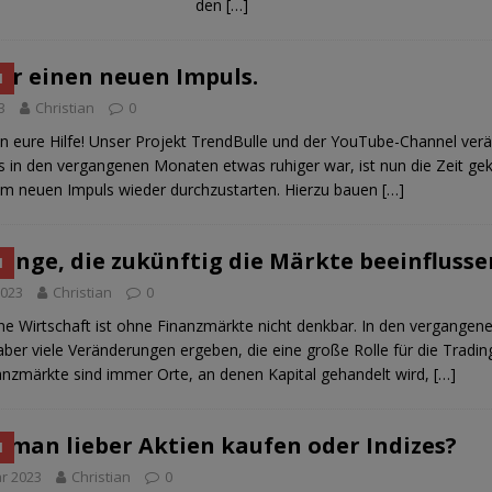
den
[…]
für einen neuen Impuls.
N
3
Christian
0
n eure Hilfe! Unser Projekt TrendBulle und der YouTube-Channel verä
 in den vergangenen Monaten etwas ruhiger war, ist nun die Zeit 
m neuen Impuls wieder durchzustarten. Hierzu bauen
[…]
Dinge, die zukünftig die Märkte beeinflusse
N
2023
Christian
0
e Wirtschaft ist ohne Finanzmärkte nicht denkbar. In den vergange
aber viele Veränderungen ergeben, die eine große Rolle für die Tradin
nanzmärkte sind immer Orte, an denen Kapital gehandelt wird,
[…]
e man lieber Aktien kaufen oder Indizes?
N
ar 2023
Christian
0