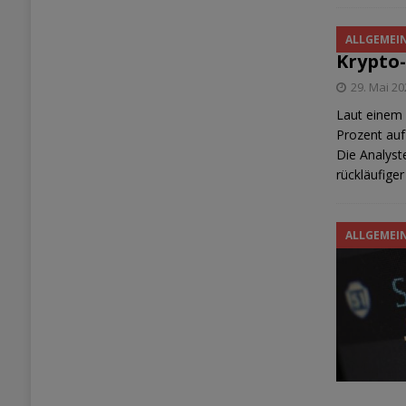
US-Ju
ALLGEMEI
Krypto
29. Mai 2
Laut einem 
Prozent auf
Die Analyst
rückläufige
ALLGEMEI