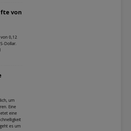
äfte von
 von 0,12
S-Dollar.
d
e
lich, um
ren. Eine
etet eine
chnelligkeit
 geht es um