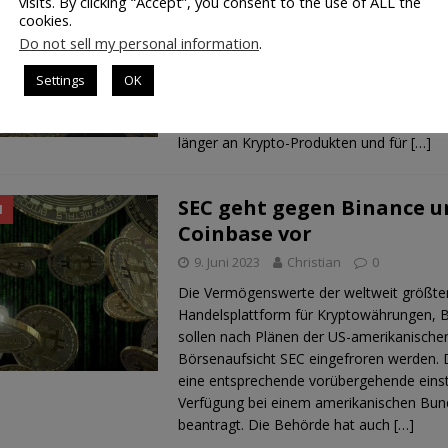
visits. By clicking “Accept”, you consent to the use of ALL the
18. Juni 2023
Christian
0
cookies.
Blackrock ist die größte Vermögensverwa
Do not sell my personal information
.
Welt und sie hat einen Bitcoin-ETF-Antrag
amerikanischen Börsenaufsicht (SEC) eing
Settings
OK
die Verwahrung der Kryptowährung hat 
Coinbase ausgewählt. Blackrock arbeitet
länger an Krypto-Produkten und für
[…]
SEC geht gegen Binance u
N
Coinbase vor
9. Juni 2023
Christian
0
Die Vermögenswerte der weltweit größte
Handelsplattform für Kryptowährungen, B
sollen nach Plänen der US-amerikanische
Börsenaufsicht SEC eingefroren werden. 
eine entsprechende vorübergehende einst
Verfügung bei einem amerikanischen Bun
beantragt. Die Behörde hat auch
[…]