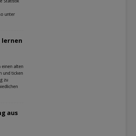
 Statistik
so unter
 lernen
 einen alten
n und ticken
ig zu
hiedlichen
ng aus