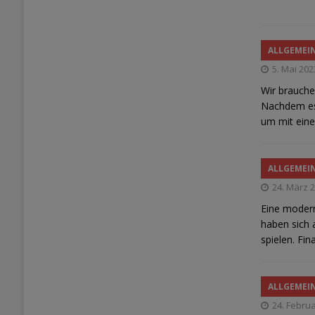
Zeit 
ALLGEMEI
5. Mai 202
Wir brauche
Nachdem es
um mit eine
Drei 
ALLGEMEI
24. März 
Eine modern
haben sich 
spielen. Fi
Sollt
ALLGEMEI
24. Febru