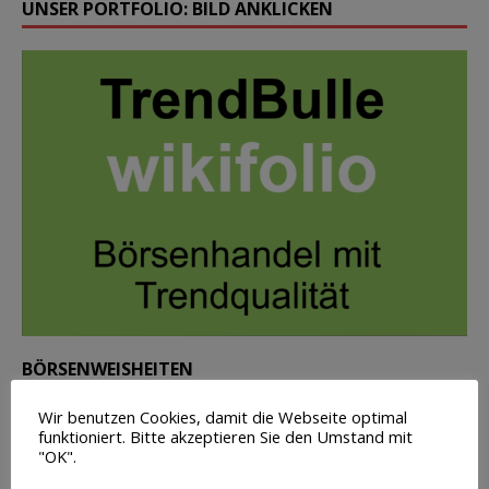
UNSER PORTFOLIO: BILD ANKLICKEN
BÖRSENWEISHEITEN
Wir benutzen Cookies, damit die Webseite optimal
Ein Trader ist eine Person, die ihr eigenes Geld für Freiheit
funktioniert. Bitte akzeptieren Sie den Umstand mit
riskiert, anstatt ihre Freiheit gegen Geld einzutauschen.
"OK".
—
N.N.