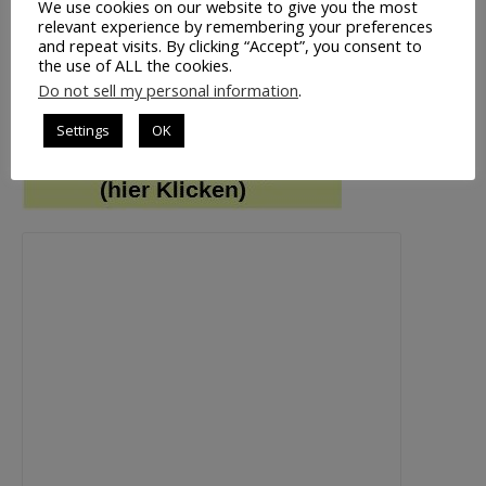
Neues Zitat
We use cookies on our website to give you the most
relevant experience by remembering your preferences
and repeat visits. By clicking “Accept”, you consent to
LESETIPP
the use of ALL the cookies.
Do not sell my personal information
.
Settings
OK