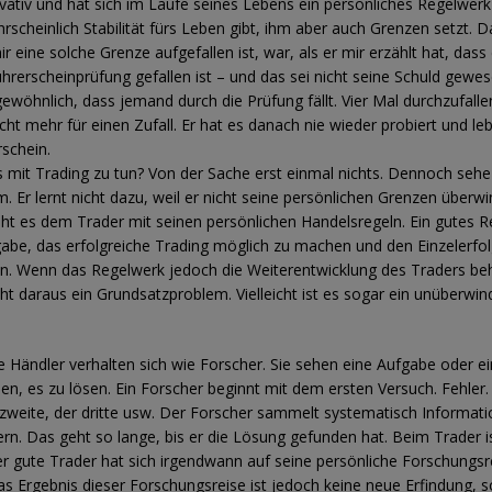
vativ und hat sich im Laufe seines Lebens ein persönliches Regelwer
rscheinlich Stabilität fürs Leben gibt, ihm aber auch Grenzen setzt. D
r eine solche Grenze aufgefallen ist, war, als er mir erzählt hat, dass
hrerscheinprüfung gefallen ist – und das sei nicht seine Schuld gewese
ewöhnlich, dass jemand durch die Prüfung fällt. Vier Mal durchzufallen
icht mehr für einen Zufall. Er hat es danach nie wieder probiert und le
schein.
 mit Trading zu tun? Von der Sache erst einmal nichts. Dennoch sehe 
. Er lernt nicht dazu, weil er nicht seine persönlichen Grenzen überw
t es dem Trader mit seinen persönlichen Handelsregeln. Ein gutes 
gabe, das erfolgreiche Trading möglich zu machen und den Einzelerfol
ren. Wenn das Regelwerk jedoch die Weiterentwicklung des Traders beh
ht daraus ein Grundsatzproblem. Vielleicht ist es sogar ein unüberwi
te Händler verhalten sich wie Forscher. Sie sehen eine Aufgabe oder e
en, es zu lösen. Ein Forscher beginnt mit dem ersten Versuch. Fehler
weite, der dritte usw. Der Forscher sammelt systematisch Informat
ern. Das geht so lange, bis er die Lösung gefunden hat. Beim Trader i
der gute Trader hat sich irgendwann auf seine persönliche Forschungsr
s Ergebnis dieser Forschungsreise ist jedoch keine neue Erfindung, 