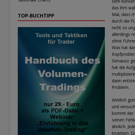
sehr konser
das ihm wah
Mal, dass mi
TOP-BUCHTIPP
durch die Fü
nicht so ung
allerdings n
ohne Führer
Was hat das
Kopfproblem
Genauso geh
hat die Auf
multiplizie
dann entste
Problem.
Wirklich gu
und versuch
kommt der z
seinen Fehl
ähnlich. Je
begeben. Da