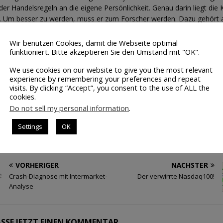
er Handelsregeln an die eigene Persönlichkeit. Genau darin liegt die
s. Um besser zu werden, muss er zum Forscher werden. Dazu gehört a
emsituationen zu öffnen. Persönliche Barrieren müssen überwunden
icht nur kleine Verbesserungen, sondern manchmal auch Verbesseru
Wir benutzen Cookies, damit die Webseite optimal
funktioniert. Bitte akzeptieren Sie den Umstand mit "OK".
ogar eigene Innovationen. Ein Forscher ist auch nicht frustriert, weil er
. Das liegt in der Natur der Forschung. Ohne Fehler kein Lernen. War
We use cookies on our website to give you the most relevant
nem Fehler frustriert aufgeben? Niemals! Ein Verlustgeschäft oder ei
experience by remembering your preferences and repeat
gener Backtest sind bedeutungslos. Wenn man daraus lernt, ist das i
visits. By clicking “Accept”, you consent to the use of ALL the
er Gewinn.
cookies.
Do not sell my personal information
.
Settings
OK
VORHERIGER
NÄCHSTER
Crash-Diagnose mit Intermarket-
Der verwirrte Nasdaq100!
Analyse
SSE JETZT EINEN KOMMENTAR