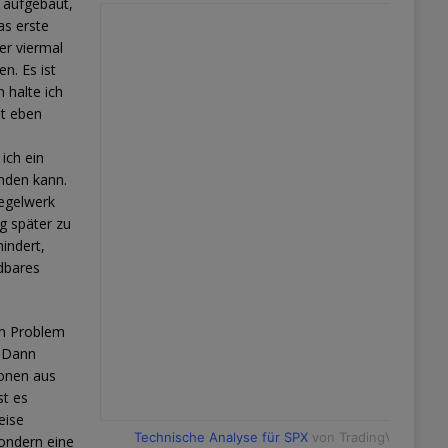
k aufgebaut,
as erste
 er viermal
n. Es ist
 halte ich
bt eben
ich ein
inden kann.
Regelwerk
g später zu
indert,
ndbares
in Problem
. Dann
ionen aus
st es
eise
Technische Analyse für SPX
von TradingView
sondern eine