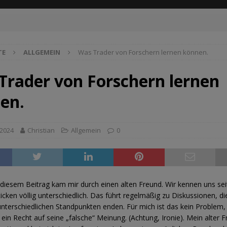
TE
ALLGEMEIN
Was Trader von Forschern lernen können.
Trader von Forschern lernen
en.
 2024
Christian
Allgemein
0
 diesem Beitrag kam mir durch einen alten Freund. Wir kennen uns sei
icken völlig unterschiedlich. Das führt regelmäßig zu Diskussionen, di
nterschiedlichen Standpunkten enden. Für mich ist das kein Problem,
ein Recht auf seine „falsche“ Meinung. (Achtung, Ironie). Mein alter F