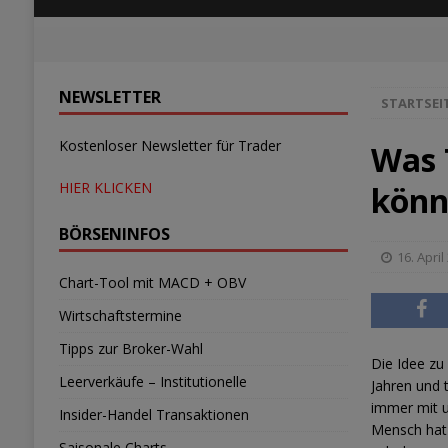
NEWSLETTER
STARTSEI
Kostenloser Newsletter für Trader
Was 
HIER KLICKEN
könn
BÖRSENINFOS
16. April
Chart-Tool mit MACD + OBV
Wirtschaftstermine
Tipps zur Broker-Wahl
Die Idee zu
Leerverkäufe – Institutionelle
Jahren und t
immer mit u
Insider-Handel Transaktionen
Mensch hat 
Saisonale Charts