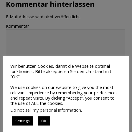
Kommentar hinterlassen
E-Mail Adresse wird nicht veröffentlicht.
Kommentar
Wir benutzen Cookies, damit die Webseite optimal
Name
funktioniert. Bitte akzeptieren Sie den Umstand mit
"OK".
E-Mail
We use cookies on our website to give you the most
relevant experience by remembering your preferences
and repeat visits. By clicking “Accept”, you consent to
the use of ALL the cookies.
Webseite
Do not sell my personal information
.
Meinen Namen, E-Mail und Website in diesem Browser
Settings
OK
speichern, bis ich wieder kommentiere.