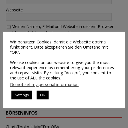
Webseite
Meinen Namen, E-Mail und Website in diesem Browser
speichern, bis ich wieder kommentiere.
Wir benutzen Cookies, damit die Webseite optimal
funktioniert. Bitte akzeptieren Sie den Umstand mit
"OK".
Current ye@r
*
We use cookies on our website to give you the most
relevant experience by remembering your preferences
and repeat visits. By clicking “Accept”, you consent to
NEWSLETTER
the use of ALL the cookies.
Do not sell my personal information
.
Kostenloser Newsletter für Trader
Settings
OK
HIER KLICKEN
BÖRSENINFOS
Chart-Tool mit MACD + OBV