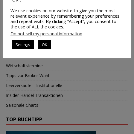
NEWSLETTER
We use cookies on our website to give you the most
relevant experience by remembering your preferences
Kostenloser Newsletter für Trader
and repeat visits. By clicking “Accept”, you consent to
the use of ALL the cookies.
HIER KLICKEN
Do not sell my personal information
.
BÖRSENINFOS
Settings
OK
Chart-Tool mit MACD + OBV
Wirtschaftstermine
Tipps zur Broker-Wahl
Leerverkäufe – Institutionelle
Insider-Handel Transaktionen
Saisonale Charts
TOP-BUCHTIPP