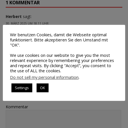
1 KOMMENTAR
Herbert
sagt:
30. MÄRZ 2025 UM 18:11 UHR
Wir benutzen Cookies, damit die Webseite optimal
Danke für diesen Artikel. Wenn ich dies richtig verstehe, läuft
funktioniert. Bitte akzeptieren Sie den Umstand mit
der Indikator gut, aber momentan würde er auch einen
"OK".
enormen Rücksetzer mitmachen und der Investor bleibt
investiert.
We use cookies on our website to give you the most
relevant experience by remembering your preferences
and repeat visits. By clicking “Accept”, you consent to
ANTWORTEN
the use of ALL the cookies.
Do not sell my personal information
.
Kommentar hinterlassen
Settings
OK
E-Mail Adresse wird nicht veröffentlicht.
Kommentar