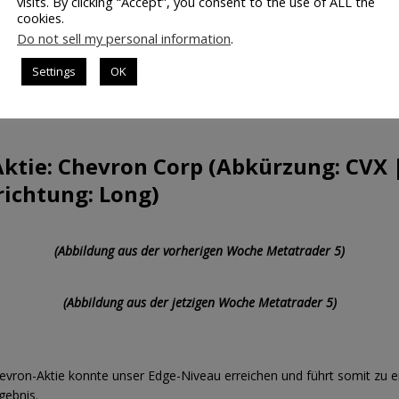
visits. By clicking “Accept”, you consent to the use of ALL the
cookies.
ingegen konnte unser Edge-Niveau erreichen und schließt somit deutl
Do not sell my personal information
.
Settings
OK
onnte auch deutlich über unser Edge-Niveau hinauslaufen.
ktie: Chevron Corp (Abkürzung: CVX 
richtung: Long)
(Abbildung aus der vorherigen Woche Metatrader 5)
(Abbildung aus der jetzigen Woche Metatrader 5)
evron-Aktie konnte unser Edge-Niveau erreichen und führt somit zu 
gebnis.