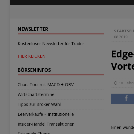
NEWSLETTER
STARTSEI
08 2019
Kostenloser Newsletter für Trader
Edge
HIER KLICKEN
Vort
BÖRSENINFOS
18. Febr
Chart-Tool mit MACD + OBV
Wirtschaftstermine
Tipps zur Broker-Wahl
Leerverkäufe – Institutionelle
Insider-Handel Transaktionen
Einen wunde
Saisonale Charts