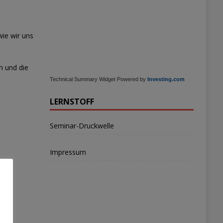
wie wir uns
n und die
Technical Summary Widget Powered by
Investing.com
LERNSTOFF
Seminar-Druckwelle
Impressum