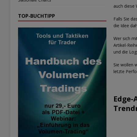
auch diese 
TOP-BUCHTIPP
Falls Sie d
die Idee dah
Wer sich mi
Artikel-Reih
und die Logi
Sie wollen 
letzte Per
Edge-A
Trendr