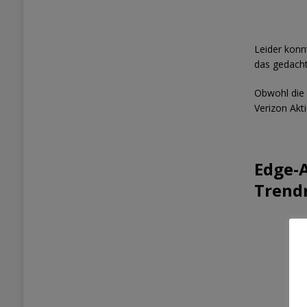
Leider konn
das gedach
Obwohl die 
Verizon Akt
Edge-
Trend