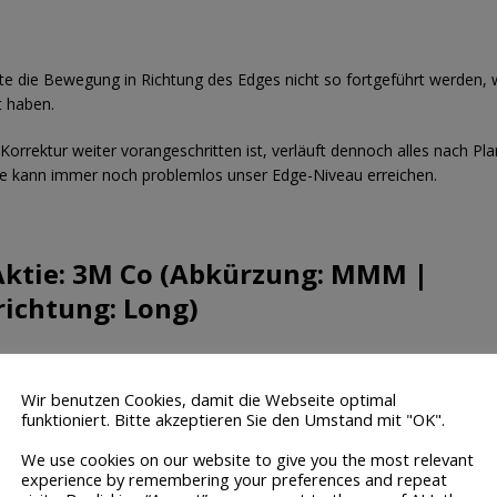
te die Bewegung in Richtung des Edges nicht so fortgeführt werden, 
t haben.
Korrektur weiter vorangeschritten ist, verläuft dennoch alles nach Pla
ie kann immer noch problemlos unser Edge-Niveau erreichen.
Aktie: 3M Co (Abkürzung: MMM |
richtung: Long)
(Abbildung aus der vorherigen Woche Metatrader 5)
Wir benutzen Cookies, damit die Webseite optimal
funktioniert. Bitte akzeptieren Sie den Umstand mit "OK".
(Abbildung aus der jetzigen Woche Metatrader 5)
We use cookies on our website to give you the most relevant
experience by remembering your preferences and repeat