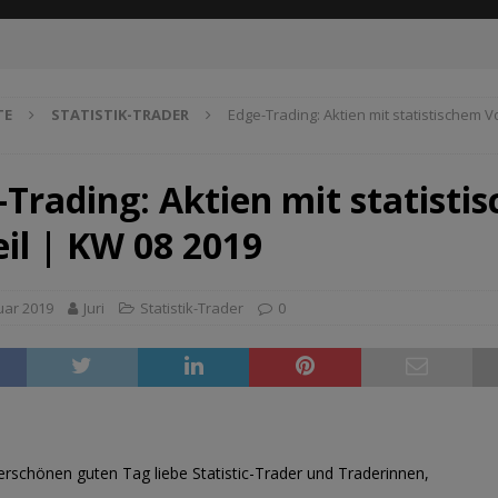
TE
STATISTIK-TRADER
Edge-Trading: Aktien mit statistischem V
-Trading: Aktien mit statisti
eil | KW 08 2019
uar 2019
Juri
Statistik-Trader
0
rschönen guten Tag liebe Statistic-Trader und Traderinnen,