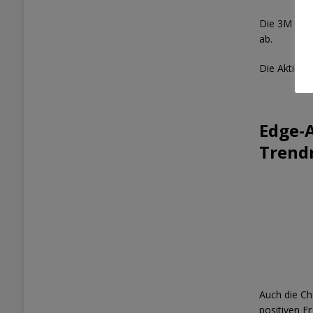
Die 3M Co h
ab.
Die Aktie k
Edge-A
Trend
Auch die Ch
positiven Er