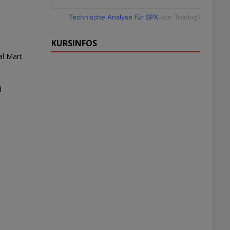
Technische Analyse für SPX
von TradingView
KURSINFOS
al Mart
d