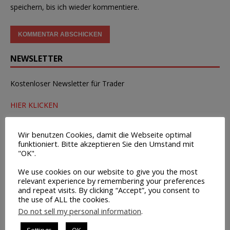
speichern, bis ich wieder kommentiere.
NEWSLETTER
Kostenloser Newsletter für Trader
HIER KLICKEN
BÖRSENINFOS
Wir benutzen Cookies, damit die Webseite optimal
funktioniert. Bitte akzeptieren Sie den Umstand mit
Chart-Tool mit MACD + OBV
"OK".
Wirtschaftstermine
We use cookies on our website to give you the most
relevant experience by remembering your preferences
Tipps zur Broker-Wahl
and repeat visits. By clicking “Accept”, you consent to
the use of ALL the cookies.
Leerverkäufe – Institutionelle
Do not sell my personal information
.
Insider-Handel Transaktionen