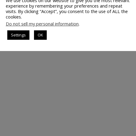
We use cookies on our website to give you the most relevant
experience by remembering your preferences and repeat
visits. By clicking “Accept”, you consent to the use of ALL the
cookies.
Do not sell my personal information
.
Settings
OK