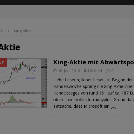
TE
Xing-Aktie
Aktie
Xing-Aktie mit Abwärtspo
NT
16. Juni 2016
Michael
0
Liebe Leserin, lieber Leser, zu Beginn der
Handelswoche sprang die Xing-Aktie inner
Handelstages von rund 161 auf ca. 187 E
oben – ein hohes Intradayplus. Grund daf
Tatsache, dass Microsoft ein
[…]