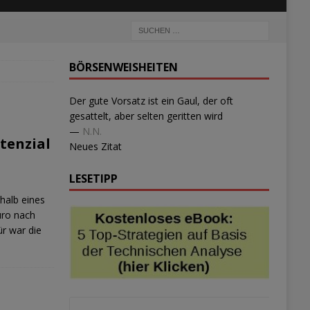
BÖRSENWEISHEITEN
Der gute Vorsatz ist ein Gaul, der oft
gesattelt, aber selten geritten wird
—
N.N.
tenzial
Neues Zitat
LESETIPP
halb eines
uro nach
ür war die