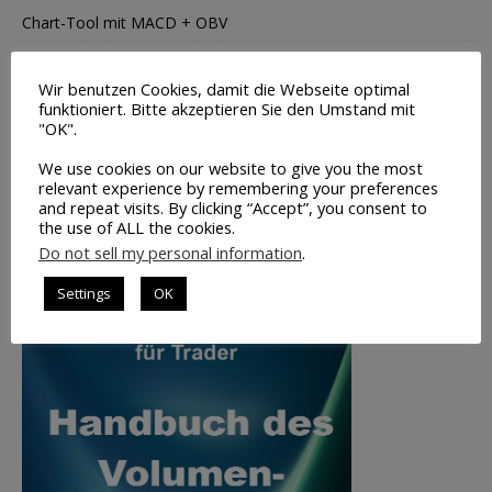
Chart-Tool mit MACD + OBV
Wirtschaftstermine
Wir benutzen Cookies, damit die Webseite optimal
Tipps zur Broker-Wahl
funktioniert. Bitte akzeptieren Sie den Umstand mit
"OK".
Leerverkäufe – Institutionelle
We use cookies on our website to give you the most
Insider-Handel Transaktionen
relevant experience by remembering your preferences
Saisonale Charts
and repeat visits. By clicking “Accept”, you consent to
the use of ALL the cookies.
Do not sell my personal information
.
TOP-BUCHTIPP
Settings
OK