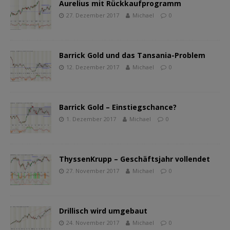
Aurelius mit Rückkaufprogramm
27. Dezember 2017
Michael
0
Barrick Gold und das Tansania-Problem
12. Dezember 2017
Michael
0
Barrick Gold – Einstiegschance?
1. Dezember 2017
Michael
0
ThyssenKrupp – Geschäftsjahr vollendet
27. November 2017
Michael
0
Drillisch wird umgebaut
24. November 2017
Michael
0