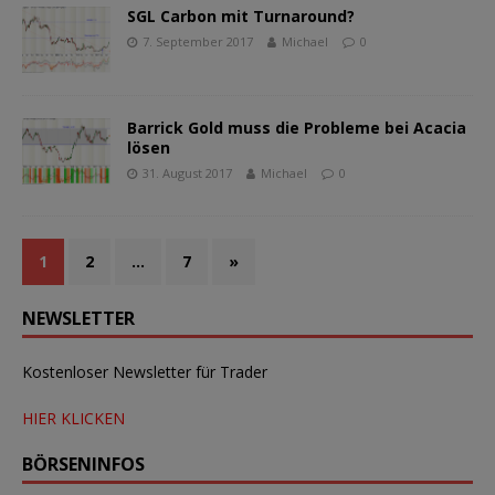
SGL Carbon mit Turnaround?
7. September 2017
Michael
0
Barrick Gold muss die Probleme bei Acacia
lösen
31. August 2017
Michael
0
1
2
…
7
»
NEWSLETTER
Kostenloser Newsletter für Trader
HIER KLICKEN
BÖRSENINFOS