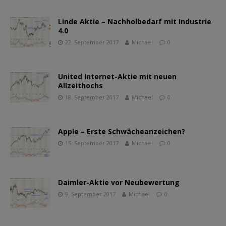
Linde Aktie – Nachholbedarf mit Industrie
4.0
22. September 2017
Michael
0
United Internet-Aktie mit neuen
Allzeithochs
18. September 2017
Michael
0
Apple – Erste Schwächeanzeichen?
15. September 2017
Michael
0
Daimler-Aktie vor Neubewertung
9. September 2017
Michael
0