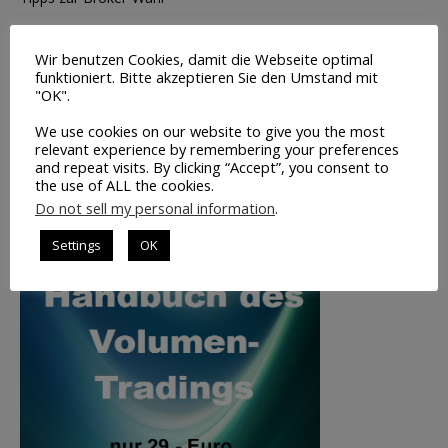
Leerverkäufe – Institutionelle
Wir benutzen Cookies, damit die Webseite optimal
Insider-Handel Transaktionen
funktioniert. Bitte akzeptieren Sie den Umstand mit
"OK".
Saisonale Charts
We use cookies on our website to give you the most
TOP-BUCHTIPP
relevant experience by remembering your preferences
and repeat visits. By clicking “Accept”, you consent to
the use of ALL the cookies.
Do not sell my personal information
.
Settings
OK