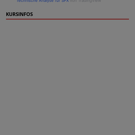
Technische Analyse für SPX
von TradingView
KURSINFOS