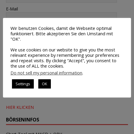
E-Mail
Webseite
Wir benutzen Cookies, damit die Webseite optimal
funktioniert. Bitte akzeptieren Sie den Umstand mit
"OK".
Meinen Namen, E-Mail und Website in diesem Browser
We use cookies on our website to give you the most
speichern, bis ich wieder kommentiere.
relevant experience by remembering your preferences
and repeat visits. By clicking “Accept”, you consent to
the use of ALL the cookies.
Do not sell my personal information
.
NEWSLETTER
Settings
OK
Kostenloser Newsletter für Trader
HIER KLICKEN
BÖRSENINFOS