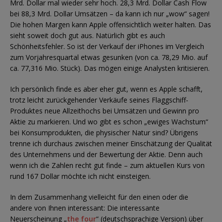
Mrd. Dollar mal wieder sehr hoch. 28,3 Mrd. Dollar Cash Flow
bei 88,3 Mrd. Dollar Umsätzen – da kann ich nur „wow“ sagen!
Die hohen Margen kann Apple offensichtlich weiter halten. Das
sieht soweit doch gut aus. Natürlich gibt es auch
Schönheitsfehler. So ist der Verkauf der iPhones im Vergleich
zum Vorjahresquartal etwas gesunken (von ca. 78,29 Mio. auf
ca. 77,316 Mio. Stück). Das mögen einige Analysten kritisieren.
Ich persönlich finde es aber eher gut, wenn es Apple schafft,
trotz leicht zurückgehender Verkäufe seines Flaggschiff-
Produktes neue Allzeithochs bei Umsätzen und Gewinn pro
Aktie zu markieren. Und wo gibt es schon „ewiges Wachstum“
bei Konsumprodukten, die physischer Natur sind? Übrigens
trenne ich durchaus zwischen meiner Einschätzung der Qualität
des Unternehmens und der Bewertung der Aktie. Denn auch
wenn ich die Zahlen recht gut finde – zum aktuellen Kurs von
rund 167 Dollar möchte ich nicht einsteigen.
In dem Zusammenhang vielleicht für den einen oder die
andere von Ihnen interessant: Die interessante
Neuerscheinung „
the four
“ (deutschsprachige Version) über