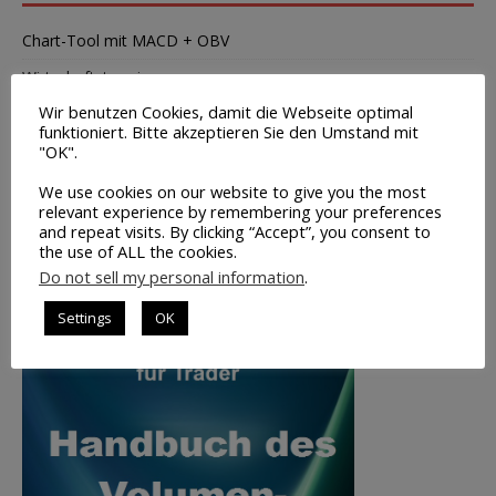
Chart-Tool mit MACD + OBV
Wirtschaftstermine
Wir benutzen Cookies, damit die Webseite optimal
Tipps zur Broker-Wahl
funktioniert. Bitte akzeptieren Sie den Umstand mit
Leerverkäufe – Institutionelle
"OK".
Insider-Handel Transaktionen
We use cookies on our website to give you the most
relevant experience by remembering your preferences
Saisonale Charts
and repeat visits. By clicking “Accept”, you consent to
the use of ALL the cookies.
TOP-BUCHTIPP
Do not sell my personal information
.
Settings
OK