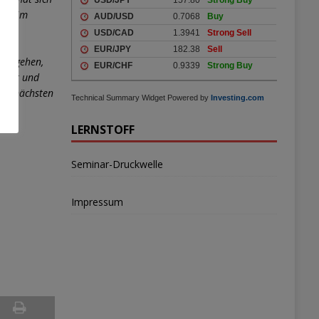
e er im
e
n
 ausgehen,
lässt und
 die nächsten
Technical Summary Widget Powered by
Investing.com
ser.
LERNSTOFF
Seminar-Druckwelle
Impressum