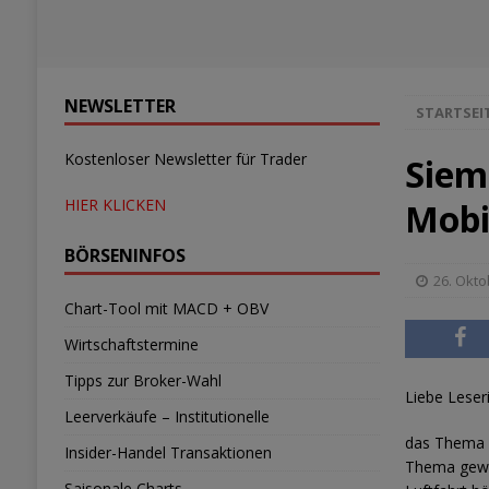
NEWSLETTER
STARTSEI
Kostenloser Newsletter für Trader
Siem
HIER KLICKEN
Mobi
BÖRSENINFOS
26. Okto
Chart-Tool mit MACD + OBV
Wirtschaftstermine
Tipps zur Broker-Wahl
Liebe Leseri
Leerverkäufe – Institutionelle
das Thema E
Insider-Handel Transaktionen
Thema gewo
Saisonale Charts