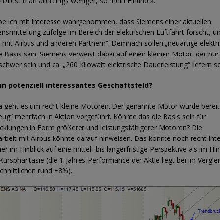
rt/liest man allerdings weniger, so mein Eindruck.
be ich mit Interesse wahrgenommen, dass Siemens einer aktuellen
smitteilung zufolge im Bereich der elektrischen Luftfahrt forscht, u
it Airbus und anderen Partnern“. Demnach sollen „neuartige elektr
ie Basis sein. Siemens verweist dabei auf einen kleinen Motor, der nur
hwer sein und ca. „260 Kilowatt elektrische Dauerleistung“ liefern sol
in potenziell interessantes Geschäftsfeld?
da geht es um recht kleine Motoren. Der genannte Motor wurde bereit
eug“ mehrfach in Aktion vorgeführt. Könnte das die Basis sein für
cklungen in Form größerer und leistungsfähigerer Motoren? Die
eit mit Airbus könnte darauf hinweisen. Das könnte noch recht int
r im Hinblick auf eine mittel- bis längerfristige Perspektive als im Hin
e Kursphantasie (die 1-Jahres-Performance der Aktie liegt bei im Vergl
chnittlichen rund +8%).