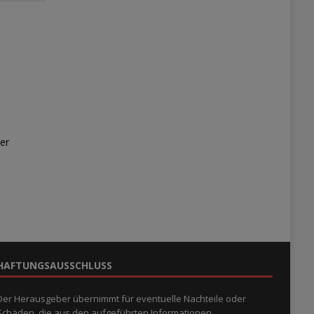
er
HAFTUNGSAUSSCHLUSS
Der Herausgeber übernimmt für eventuelle Nachteile oder
Schäden, die aus den aufgeführten Informationen,