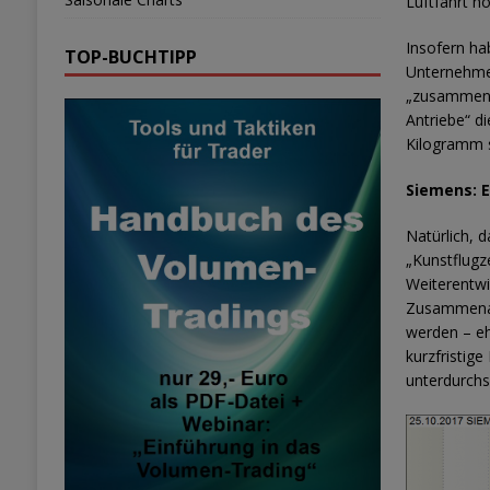
Luftfahrt hö
Insofern ha
TOP-BUCHTIPP
Unternehmen
„zusammen m
Antriebe“ d
Kilogramm sc
Siemens: E
Natürlich, 
„Kunstflugz
Weiterentwi
Zusammenarb
werden – ehe
kurzfristig
unterdurchs