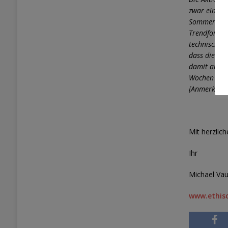
zwar ein mit
Sommer 2017
Trendfortset
technischer
dass die Akt
damit auch d
Wochen oder
[Anmerkung 
Mit herzlic
Ihr
Michael Vau
www.ethisc