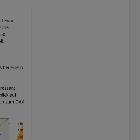
nd zwar
ische
 50
l.
s bei einem
eressant
blick auf
eich zum DAX