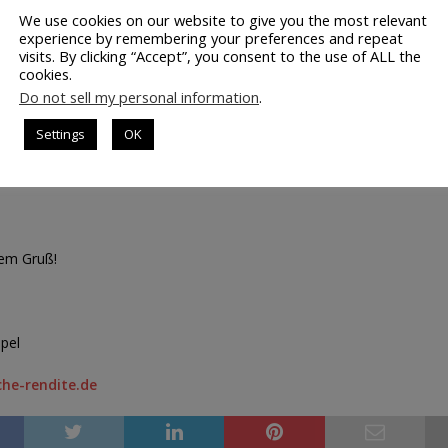
We use cookies on our website to give you the most relevant
telfristiger Aufwärtstrend etabliert, doch wie man im Chart sieht, wurd
experience by remembering your preferences and repeat
 gebrochen. Das bedeutet, in absehbarer Zeit wird es vermutlich kein
visits. By clicking “Accept”, you consent to the use of ALL the
zung geben. Eine kleine Unterstützung befindet sich bei 110 €. Sie ist ei
cookies.
 Anker. solange der Kurs über 110 € verbleiben kann, können wir davon
Do not sell my personal information
.
ie in einer Konsolidierung steckt. Sobald die aktuelle Kursdynamik nach
ie Volatilität, bietet sich eine neue Long-Position an. Das bedeutet für
Settings
OK
 Monate: Wir müssen auf die Volatilität achten. Je niedriger desto bes
der Redaktion]
hem Gruß!
pel
he-rendite.de