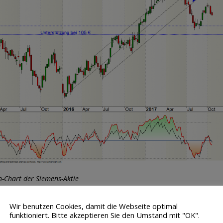
n-Chart der Siemens-Aktie
he Ausgangssituation der Siemens-Aktie
Wir benutzen Cookies, damit die Webseite optimal
funktioniert. Bitte akzeptieren Sie den Umstand mit "OK".
findet sich zur Zeit in einem volatilen Seitwärtsmarkt. Seit dem Tief in 