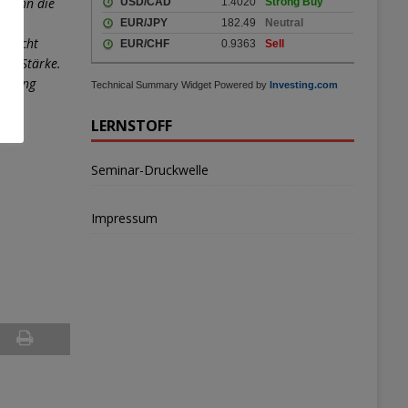
. Kann die
ige
e nicht
ere Stärke.
tützung
Technical Summary Widget Powered by
Investing.com
LERNSTOFF
Seminar-Druckwelle
Impressum