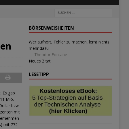
BÖRSENWEISHEITEN
Wer aufhört, Fehler zu machen, lernt nichts
len
mehr dazu.
—
Theodor Fontane
Neues Zitat
LESETIPP
t: Es gab
 11 Mio.
Dollar bzw.
uzenten mit
nternehmen
s) mit 772