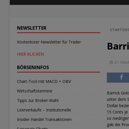
NEWSLETTER
STARTSEI
Kostenloser Newsletter für Trader
Barr
HIER KLICKEN
27. Okto
BÖRSENINFOS
Chart-Tool mit MACD + OBV
Wirtschaftstermine
Barrick Gold
unter dem S
Tipps zur Broker-Wahl
Dollar bezi
Leerverkäufe – Institutionelle
15 Cents je
so niedrige
Insider-Handel Transaktionen
gab die Pro
Saisonale Charts