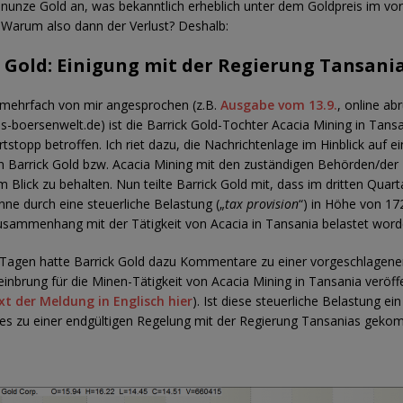
einunze Gold an, was bekanntlich erheblich unter dem Goldpreis im vo
. Warum also dann der Verlust? Deshalb:
 Gold: Einigung mit der Regierung Tansani
 mehrfach von mir angesprochen (z.B.
Ausgabe vom 13.9.
, online ab
-boersenwelt.de) ist die Barrick Gold-Tochter Acacia Mining in Tans
tstopp betroffen. Ich riet dazu, die Nachrichtenlage im Hinblick auf e
n Barrick Gold bzw. Acacia Mining mit den zuständigen Behörden/der
 Blick zu behalten. Nun teilte Barrick Gold mit, dass im dritten Quarta
ne durch eine steuerliche Belastung („
tax provision
“) in Höhe von 17
usammenhang mit der Tätigkeit von Acacia in Tansania belastet word
 Tagen hatte Barrick Gold dazu Kommentare zu einer vorgeschlagen
nbrung für die Minen-Tätigkeit von Acacia Mining in Tansania veröffe
xt der Meldung in Englisch hier
). Ist diese steuerliche Belastung ei
 es zu einer endgültigen Regelung mit der Regierung Tansanias geko