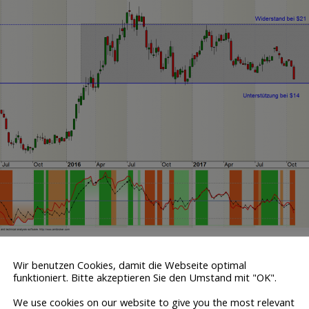
n-Chart der Barrick Gold Aktie
Wir benutzen Cookies, damit die Webseite optimal
funktioniert. Bitte akzeptieren Sie den Umstand mit "OK".
sten Kursverlusten der Barrick-Aktie ist technisch
noch kein
Verkaufssig
 Der Seitwärtsmarkt wird begrenzt durch die Unterstützung bei 14 US-D
We use cookies on our website to give you the most relevant