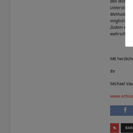
den Widerst
Unterstützu
Methoden. Ke
möglich. Tro
Zudem weise
wahrscheinl
Mit herzlic
Ihr
Michael Vau
www.ethisc
BAR