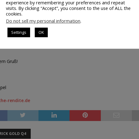
and bei 21 US-Dollar. Der Knackpunkt wird die Berührung bei $ 14 sein
experience by remembering your preferences and repeat
visits. By clicking “Accept”, you consent to the use of ALL the
ng halten? Um das Durchbruchsvermögen zu analysieren, gibt es vielfält
cookies.
ine davon ist zu 100 % sicher. Deshalb ist auch eine endgültige Aussag
Do not sell my personal information
.
tzdem sollten Sie gewarnt sein. Die Unterstützung besitzt nur eine mittl
n die technischen Indizien darauf hin, dass ein Durchbruch der Unters
Settings
OK
ich wird. [Anmerkung der Redaktion]
hem Gruß!
pel
he-rendite.de
RICK GOLD Q4