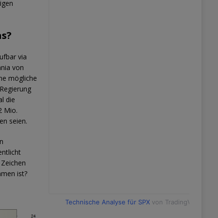
rigen
as?
rufbar via
ania von
ine mögliche
 Regierung
l die
2 Mio.
en seien.
en
ntlicht
n Zeichen
mmen ist?
Technische Analyse für SPX
von TradingView