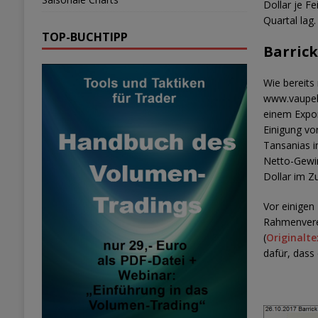
Dollar je F
Quartal lag
TOP-BUCHTIPP
Barrick
Wie bereits
www.vaupels
einem Expor
Einigung vo
Tansanias im
Netto-Gewin
Dollar im Z
Vor einigen
Rahmenverei
(
Originalte
dafür, dass