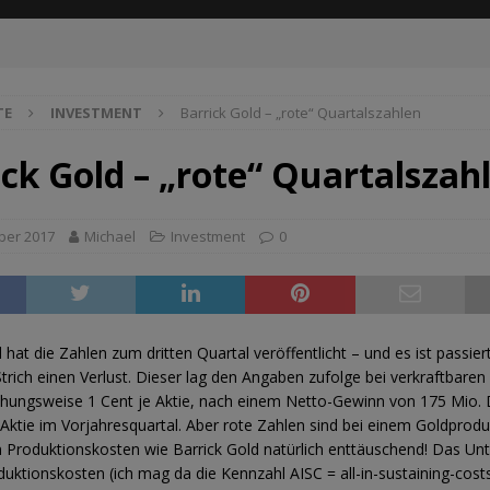
TE
INVESTMENT
Barrick Gold – „rote“ Quartalszahlen
ick Gold – „rote“ Quartalszah
ber 2017
Michael
Investment
0
 hat die Zahlen zum dritten Quartal veröffentlicht – und es ist passier
trich einen Verlust. Dieser lag den Angaben zufolge bei verkraftbaren
ehungsweise 1 Cent je Aktie, nach einem Netto-Gewinn von 175 Mio. 
 Aktie im Vorjahresquartal. Aber rote Zahlen sind bei einem Goldprod
n Produktionskosten wie Barrick Gold natürlich enttäuschend! Das U
duktionskosten (ich mag da die Kennzahl AISC = all-in-sustaining-cost