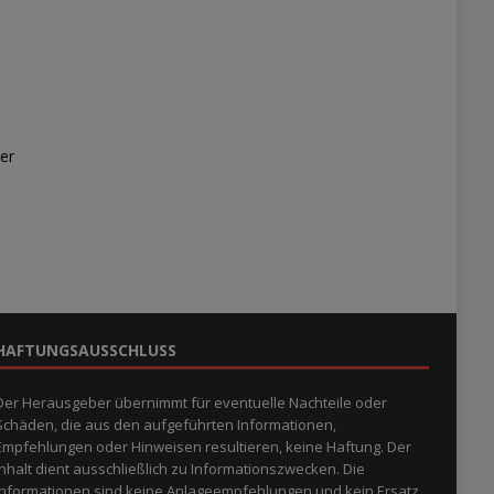
er
HAFTUNGSAUSSCHLUSS
Der Herausgeber übernimmt für eventuelle Nachteile oder
Schäden, die aus den aufgeführten Informationen,
Empfehlungen oder Hinweisen resultieren, keine Haftung. Der
Inhalt dient ausschließlich zu Informationszwecken. Die
Informationen sind keine Anlageempfehlungen und kein Ersatz