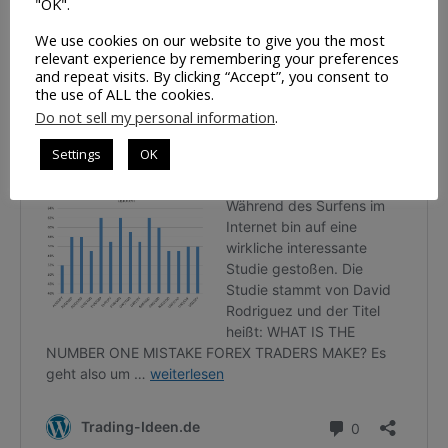
"OK".
Börsianer den Kurs sogar in Bereiche hinein, die mathematisch
unwahrscheinlich sind. Der Trend ist ein Rennpferd, das so
We use cookies on our website to give you the most
lange geritten wird, bis es tot umfällt.
relevant experience by remembering your preferences
and repeat visits. By clicking “Accept”, you consent to
the use of ALL the cookies.
Teil 2: Hier klicken
Do not sell my personal information
.
Settings
OK