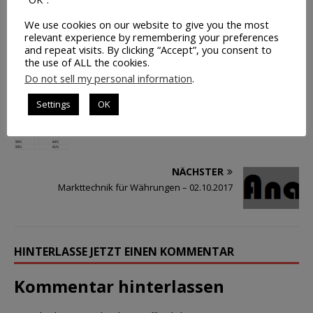
We use cookies on our website to give you the most
relevant experience by remembering your preferences
and repeat visits. By clicking “Accept”, you consent to
the use of ALL the cookies.
Do not sell my personal information
.
TREFFERQUOTE FOREX
Settings
OK
VORHERIGER
DAX-Börsenstimmung – KW 39
NÄCHSTER
Markttechnik für Währungen – 02.10.2017
HINTERLASSE JETZT EINEN KOMMENTAR
Kommentar hinterlassen