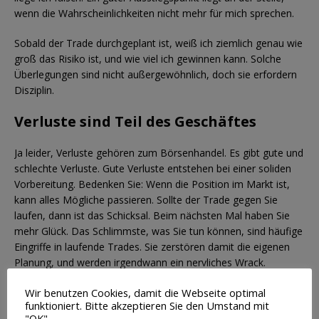
wenn die Wahrscheinlichkeiten nicht mehr für mich sprechen.
Sobald der Trade durchgeplant ist, weiß ich ziemlich genau wie
groß das Risiko ist, und wie viel ich gewinnen kann. Solche
Überlegungen sind nicht außergewöhnlich, doch sie erfordern
Disziplin.
Verluste sind Teil des Geschäftes
Ja leider, Verluste gehören zum Börsenhandel. Es gibt gute und
schlechte Verluste. Gute Verluste entstehen bei einer soliden
Vorbereitung. Bedenken Sie: Wenn die Position im Markt ist,
kann alles Mögliche passieren. Sollte der Trade gegen Sie
laufen, dann ist das Schicksal. Beim nächsten Mal haben Sie
mehr Glück. Das Schlimmste, was Sie tun können, sind häufige
Eingriffe in laufende Trades. Sie zerstören damit die eigenen
Planung, und werden irgendwann ein nervliches Wrack.
Wir benutzen Cookies, damit die Webseite optimal
funktioniert. Bitte akzeptieren Sie den Umstand mit
"OK".