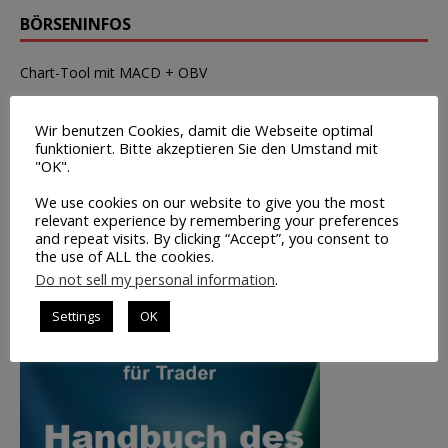
BÖRSENINFOS
Chart-Tool mit MACD + OBV
Wirtschaftstermine
Wir benutzen Cookies, damit die Webseite optimal
Tipps zur Broker-Wahl
funktioniert. Bitte akzeptieren Sie den Umstand mit
"OK".
Leerverkäufe – Institutionelle
We use cookies on our website to give you the most
Insider-Handel Transaktionen
relevant experience by remembering your preferences
and repeat visits. By clicking “Accept”, you consent to
Saisonale Charts
the use of ALL the cookies.
Do not sell my personal information
.
TOP-BUCHTIPP
Settings
OK