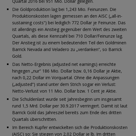
Quartal 2016 bei 951 Mio. Dollar gelegen.
Die Goldproduktion lag bei 1,243 Mio. Feinunzen. Die
Produktionskosten lagen gemessen an den AISC („all-in-
sustaining costs“) bei lediglich 772 Dollar je Feinunze. Das
ist allerdings ein Anstieg gegenüber dem Wert des zweiten
Quartals, als diese Kennzahl bei 710 Dollar/Feinunze lag.
Der Anstieg ist zu einem bedeutenden Teil den Goldminen
Barrick Nevada and Veladero zu „verdanken“, so Barrick
Gold.
Das Netto-Ergebnis (adjusted net earnings) erreichte
hingegen „nur“ 186 Mio. Dollar bzw. 0,16 Dollar je Aktie,
nach 0,22 Dollar im Vorquartal. Ohne die Anpassungen
(„adjusted“) stand unter dem Strich sogar ein Verlust:
Netto-Verlust von 11 Mio. Dollar bzw. 1 Cent je Aktie.
Die Schuldenlast wurde seit Jahresbeginn um insgesamt
rund 1,5 Mrd. Dollar per 30.9.2017 verringert. Damit ist laut
Barrick Gold das Jahresziel bereits zum Ende des dritten
Quartals überschritten.
Im Bereich Kupfer entwickelten sich die Produktionskosten
(AISC) so: Sie stiegen von 2,02 Dollar je lb. Im dritten