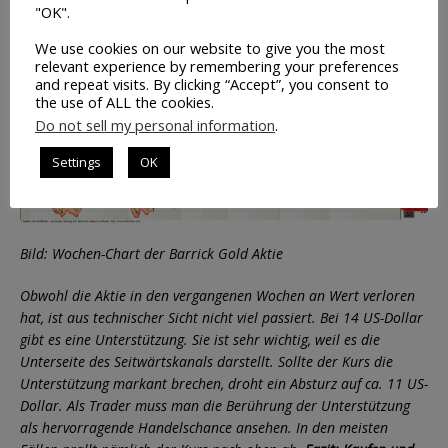
"OK".
We use cookies on our website to give you the most
relevant experience by remembering your preferences
and repeat visits. By clicking “Accept”, you consent to
the use of ALL the cookies.
Do not sell my personal information
.
Settings
OK
Bild: Wochen-Chart der Barrick Gold Aktie
Obwohl die Aktie in den vergangenen Wochen an Wert verloren
hat, ist aus technischer Sicht nicht viel passiert. Bei 14 US-Dollar
gibt es eine Unterstützung. Sie ist sehr wichtig, weil es die
Unterseite des Seitwärtskanals darstellt. Sollte der Kurs die
Unterstützung markant brechen, droht ein Absturz auf ca. 11 US-
Dollar. Als Trader muss man die Berührung der Unterstützung
als hervorragende Handelschance ansehen. In den meisten