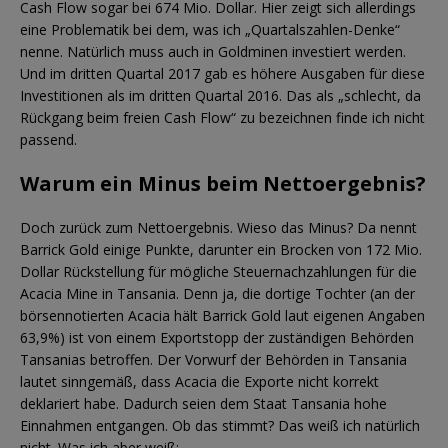
Cash Flow sogar bei 674 Mio. Dollar. Hier zeigt sich allerdings
eine Problematik bei dem, was ich „Quartalszahlen-Denke“
nenne. Natürlich muss auch in Goldminen investiert werden.
Und im dritten Quartal 2017 gab es höhere Ausgaben für diese
Investitionen als im dritten Quartal 2016. Das als „schlecht, da
Rückgang beim freien Cash Flow“ zu bezeichnen finde ich nicht
passend.
Warum ein Minus beim Nettoergebnis?
Doch zurück zum Nettoergebnis. Wieso das Minus? Da nennt
Barrick Gold einige Punkte, darunter ein Brocken von 172 Mio.
Dollar Rückstellung für mögliche Steuernachzahlungen für die
Acacia Mine in Tansania. Denn ja, die dortige Tochter (an der
börsennotierten Acacia hält Barrick Gold laut eigenen Angaben
63,9%) ist von einem Exportstopp der zuständigen Behörden
Tansanias betroffen. Der Vorwurf der Behörden in Tansania
lautet sinngemäß, dass Acacia die Exporte nicht korrekt
deklariert habe. Dadurch seien dem Staat Tansania hohe
Einnahmen entgangen. Ob das stimmt? Das weiß ich natürlich
nicht. Was ich aber weiß: