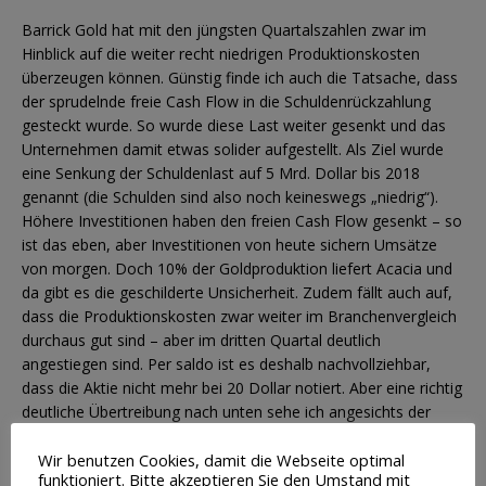
Barrick Gold hat mit den jüngsten Quartalszahlen zwar im
Hinblick auf die weiter recht niedrigen Produktionskosten
überzeugen können. Günstig finde ich auch die Tatsache, dass
der sprudelnde freie Cash Flow in die Schuldenrückzahlung
gesteckt wurde. So wurde diese Last weiter gesenkt und das
Unternehmen damit etwas solider aufgestellt. Als Ziel wurde
eine Senkung der Schuldenlast auf 5 Mrd. Dollar bis 2018
genannt (die Schulden sind also noch keineswegs „niedrig“).
Höhere Investitionen haben den freien Cash Flow gesenkt – so
ist das eben, aber Investitionen von heute sichern Umsätze
von morgen. Doch 10% der Goldproduktion liefert Acacia und
da gibt es die geschilderte Unsicherheit. Zudem fällt auch auf,
dass die Produktionskosten zwar weiter im Branchenvergleich
durchaus gut sind – aber im dritten Quartal deutlich
angestiegen sind. Per saldo ist es deshalb nachvollziehbar,
dass die Aktie nicht mehr bei 20 Dollar notiert. Aber eine richtig
deutliche Übertreibung nach unten sehe ich angesichts der
geschilderten Situation auch nicht.
Wir benutzen Cookies, damit die Webseite optimal
funktioniert. Bitte akzeptieren Sie den Umstand mit