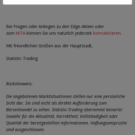
dies in der kommenden Handelswoche.
Bei Fragen oder Anliegen zu den Edge-Aktien oder
zum
MTA
können Sie uns natürlich jederzeit
kontaktieren
.
Mit freundlichen Grüßen aus der Hauptstadt,
Statistic-Trading
Risikohinweis:
Die angebotenen Marktsituationen stellen nur eine persönliche
Sicht dar. Sie sind nicht als direkte Aufforderung zum
Börsenhandel zu sehen. Statistic-Trading übernimmt keinerlei
Gewähr für die Aktualität, Korrektheit, Vollständigkeit oder
Qualität der bereitgestellten Informationen. Haftungsansprüche
sind ausgeschlossen.