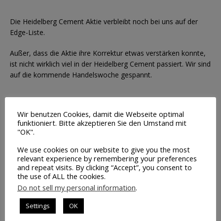
Die Heidelberg Cement Aktie verbleibt noch bei uns auf der
Edge-Liste.
Außer, dass die Aktie ihre Korrektur etwas verstärken konnte,
ist nicht wirklich viel in der Heidelberg Cement passiert. Wir sind
auf die kommende Handelswoche gespannt.
Wir benutzen Cookies, damit die Webseite optimal
Leider haben wir für die kommende Handelswoche keine
funktioniert. Bitte akzeptieren Sie den Umstand mit
neuen Edge-Aktien für Sie. Das passiert halt auch und man
"OK".
muss auch lernen, in welchen Situationen die beste
Entscheidung ist auch einfach mal nichts zu tun und
We use cookies on our website to give you the most
relevant experience by remembering your preferences
abzuwarten.
and repeat visits. By clicking “Accept”, you consent to
the use of ALL the cookies.
Dies werden wir auch tun!
Do not sell my personal information
.
Wir haben noch einige Edge-Aktien offen die wir betreuen
Settings
OK
müssen und wenn sich neue Situationen ergeben, erfahren Sie