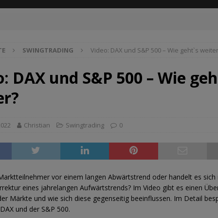
TE
SWINGTRADING
Video: DAX und S&P 500 – Wie geht`s weite
o: DAX und S&P 500 – Wie geh
er?
2022
Christian
Swingtrading
0
Marktteilnehmer vor einem langen Abwärtstrend oder handelt es sich
rektur eines jahrelangen Aufwärtstrends? Im Video gibt es einen Über
der Märkte und wie sich diese gegenseitig beeinflussen. Im Detail be
 DAX und der S&P 500.