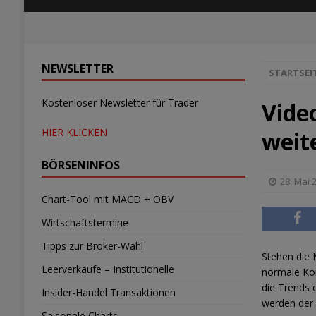
NEWSLETTER
STARTSEI
Kostenloser Newsletter für Trader
Vide
HIER KLICKEN
weit
BÖRSENINFOS
28. Mai 
Chart-Tool mit MACD + OBV
Wirtschaftstermine
Tipps zur Broker-Wahl
Stehen die 
Leerverkäufe – Institutionelle
normale Kor
die Trends 
Insider-Handel Transaktionen
werden der
Saisonale Charts