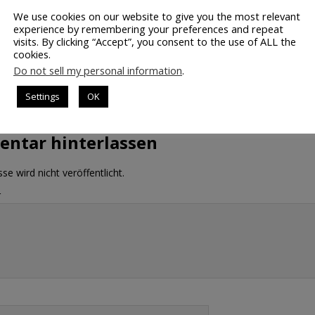
We use cookies on our website to give you the most relevant
VORHERIGER
NÄCHSTER
experience by remembering your preferences and repeat
visits. By clicking “Accept”, you consent to the use of ALL the
DAX-Stimmung: Na und? Der
Video: Sind quantitative
cookies.
Abwärtsdruck nimmt zu
Handelssysteme besser?
Do not sell my personal information
.
Settings
OK
SSE JETZT EINEN KOMMENTAR
ntar hinterlassen
se wird nicht veröffentlicht.
r