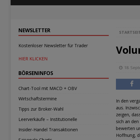
NEWSLETTER
STARTSEI
Kostenloser Newsletter für Trader
Volu
HIER KLICKEN
18. Sep
BÖRSENINFOS
Chart-Tool mit MACD + OBV
Wirtschaftstermine
In den verg
aus. Inzwis
Tipps zur Broker-Wahl
zeigen, das
Leerverkäufe – Institutionelle
sich an den 
bewerten un
Insider-Handel Transaktionen
Hoffnung, d
Saisonale Charts