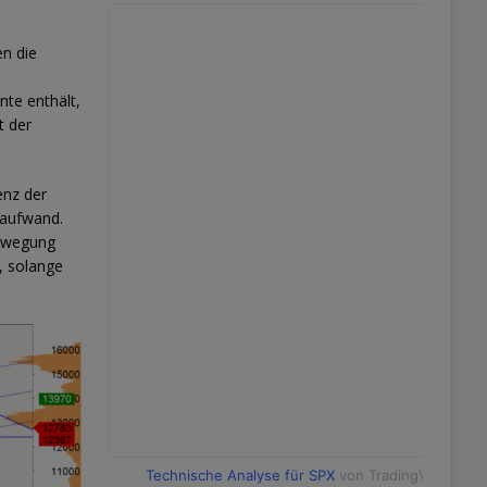
en die
te enthält,
t der
enz der
taufwand.
bewegung
, solange
Technische Analyse für SPX
von TradingView