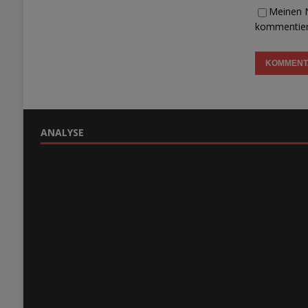
Meinen N
kommentier
ANALYSE