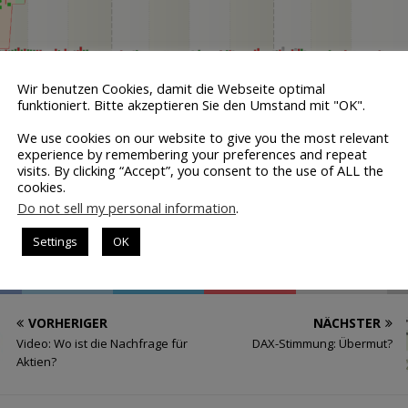
Wir benutzen Cookies, damit die Webseite optimal
funktioniert. Bitte akzeptieren Sie den Umstand mit "OK".
We use cookies on our website to give you the most relevant
experience by remembering your preferences and repeat
visits. By clicking “Accept”, you consent to the use of ALL the
cookies.
Do not sell my personal information
.
n-Chart des DAX mit Volume-Spread-Analysis-Signale
Settings
OK
VORHERIGER
NÄCHSTER
Video: Wo ist die Nachfrage für
DAX-Stimmung: Übermut?
Aktien?