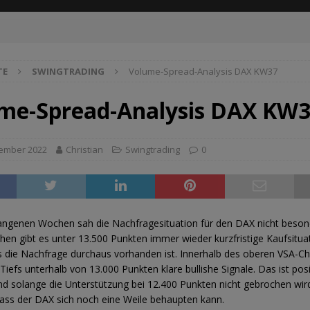
TE
SWINGTRADING
Volume-Spread-Analysis DAX KW37
me-Spread-Analysis DAX KW
tember 2022
Christian
Swingtrading
0
angenen Wochen sah die Nachfragesituation für den DAX nicht beson
chen gibt es unter 13.500 Punkten immer wieder kurzfristige Kaufsitua
s die Nachfrage durchaus vorhanden ist. Innerhalb des oberen VSA-Ch
Tiefs unterhalb von 13.000 Punkten klare bullishe Signale. Das ist posi
d solange die Unterstützung bei 12.400 Punkten nicht gebrochen wird
ass der DAX sich noch eine Weile behaupten kann.