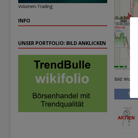
Volumen-Trading
INFO
UNSER PORTFOLIO: BILD ANKLICKEN
Bild: Woche