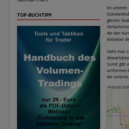
Im unteren T
Standardind
TOP-BUCHTIPP
gleiche Ska
Verlaufsmus
die den Kur
Antreiber de
Sieht man si
Abwärtsbewe
Somit gibt 
umformen kö
die Unterst