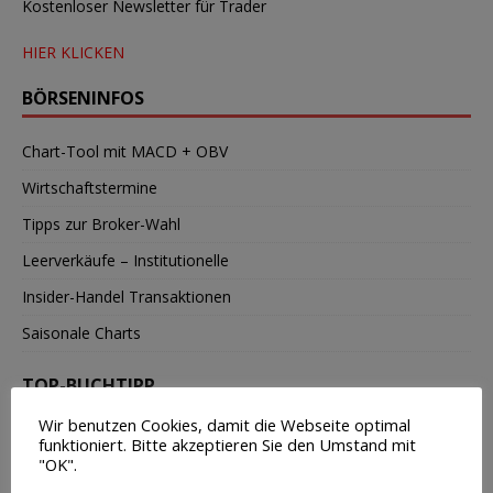
Kostenloser Newsletter für Trader
HIER KLICKEN
BÖRSENINFOS
Chart-Tool mit MACD + OBV
Wirtschaftstermine
Tipps zur Broker-Wahl
Leerverkäufe – Institutionelle
Insider-Handel Transaktionen
Saisonale Charts
TOP-BUCHTIPP
Wir benutzen Cookies, damit die Webseite optimal
funktioniert. Bitte akzeptieren Sie den Umstand mit
"OK".