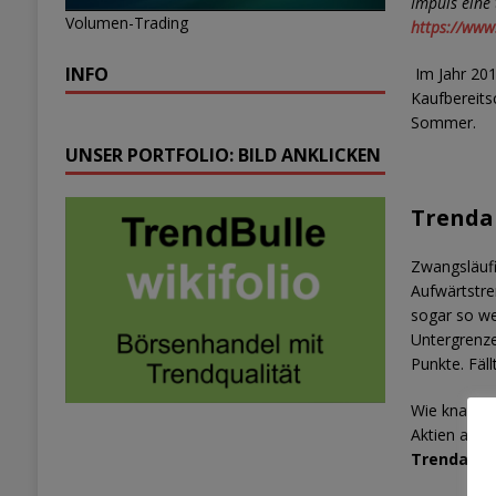
Impuls eine 
Volumen-Trading
https://www
INFO
Im Jahr 201
Kaufbereits
Sommer.
UNSER PORTFOLIO: BILD ANKLICKEN
Trenda
Zwangsläufi
Aufwärtstre
sogar so wei
Untergrenze
Punkte. Fäl
Wie knapp di
Aktien aus 
Trendanal