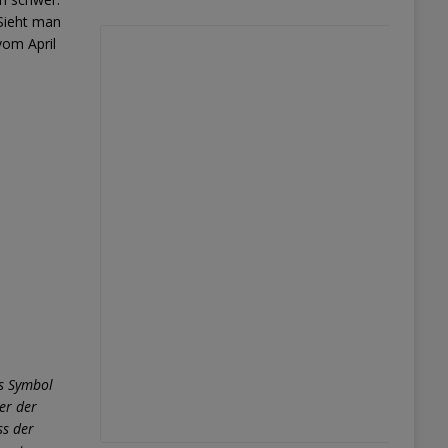
 Sieht man
vom April
es Symbol
er der
ss der