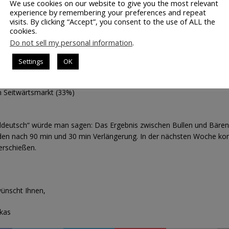
We use cookies on our website to give you the most relevant
m Aufwärtstrend (47%)
experience by remembering your preferences and repeat
m Abwärtstrend (40)%
visits. By clicking “Accept”, you consent to the use of ALL the
 Seitwärtsmarkt (13%)
cookies.
Do not sell my personal information
.
yse auf Wochen-Basis
Settings
OK
 Aufwärtstrend (30%)
m Abwärtstrend (37)%
m Seitwärtsmarkt (33%)
ldeutsch“ würde man sagen: Das Ergebnis zwischen Bullen und Bären 
den nach 90 min und 30 min Verlängerung. In der nächsten Woche k
erschießen.
wünscht Ihnen,
ukas