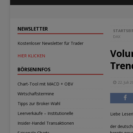
NEWSLETTER
STARTSEI
DAX
Kostenloser Newsletter für Trader
Volu
HIER KLICKEN
Tren
BÖRSENINFOS
22. Juli 
Chart-Tool mit MACD + OBV
Wirtschaftstermine
Tipps zur Broker-Wahl
Leerverkäufe – Institutionelle
Liebe Leser
Insider-Handel Transaktionen
der deutsch
Saisonale Charts
bereits neu