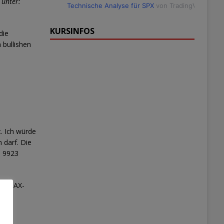
 unter:
Technische Analyse für SPX
von TradingView
KURSINFOS
die
 bullishen
. Ich würde
n darf. Die
h 9923
 30 DAX-