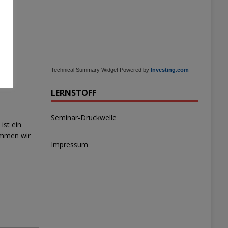
Technical Summary Widget Powered by
Investing.com
LERNSTOFF
Seminar-Druckwelle
ist ein
ommen wir
Impressum