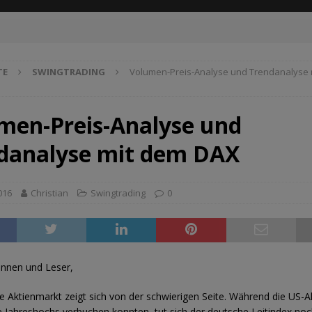
TE
SWINGTRADING
Volumen-Preis-Analyse und Trendanalyse 
men-Preis-Analyse und
danalyse mit dem DAX
2016
Christian
Swingtrading
0
innen und Leser,
e Aktienmarkt zeigt sich von der schwierigen Seite. Während die US-
e Jahreshochs verbuchen konnten, tut sich der deutsche Leitindex no