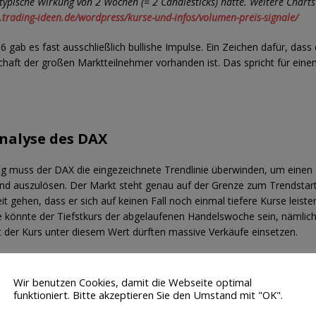
typische Wirkung von 2 Wochen (= 2 Candlesticks) hätte. Weitere Charts
.trading-ideen.de/wordpress/kurse-und-infos/volumen-preis-signale/
6 gab es fast ausschließlich bullishe Impulse. Ein Zeichen dafür, dass 
chaft der großen Marktteilnehmer vorhanden ist. Das spricht für einen
nalyse des DAX
g muss der DAX die eingezeichnete Trendlinie überwinden, um einen
nd auszulösen. Der Markt steht genau auf der Grenze zum Trendstart
t gehen, dass er sich auf keinen Fall noch einmal tiefere Kurse leiste
 könnte der Tiefstkurs der abgelaufenen Handelswoche sein, nämlic
lt der Kurs unter diesem Wert dürften massive Verkäufe einsetzen.
e Situation ist, zeigt eine schnelle Trendanalyse. Hierbei wurden alle
der Trendperspektive untersucht.
Wir benutzen Cookies, damit die Webseite optimal
yse auf Tages-Basis
funktioniert. Bitte akzeptieren Sie den Umstand mit "OK".