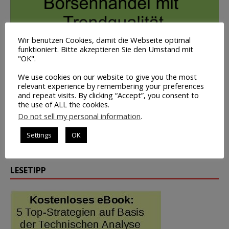
Wir benutzen Cookies, damit die Webseite optimal
funktioniert. Bitte akzeptieren Sie den Umstand mit
BÖRSENWEISHEITEN
"OK".
We use cookies on our website to give you the most
Man muss verstehen, dass man nicht kontrollieren kann, was
relevant experience by remembering your preferences
der Markt macht. Aber du hast 100% Kontrolle auf deine
and repeat visits. By clicking “Accept”, you consent to
the use of ALL the cookies.
Reaktionen zum Marktgeschehen. Deshalb muss man
aufhören, sich auf die Dinge zu konzentrieren, die man nicht
Do not sell my personal information
.
steuern kann.
Settings
OK
—
Darrin Donnelly
Neues Zitat
LESETIPP