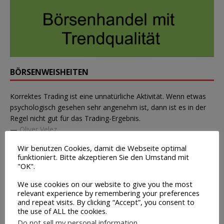
BÖRSENWEISHEITEN
Korrektes Trading ist eine unnatürliche Aktivität. Wenn etwas
psychologisch gesehen sehr angenehm ist, dann ist es in der
Regel nicht gut für das Trading-Ergebnis.
—
Oliver Velez
Neues Zitat
Wir benutzen Cookies, damit die Webseite optimal
funktioniert. Bitte akzeptieren Sie den Umstand mit
LESETIPP
"OK".
We use cookies on our website to give you the most
relevant experience by remembering your preferences
and repeat visits. By clicking “Accept”, you consent to
the use of ALL the cookies.
Do not sell my personal information
.