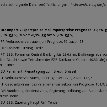
heute auf folgende Datenveröffentlichungen
– insbesondere auf die fet
0 DE: Import-/Exportpreise Mai Importpreise Prognose: +0,6% 
5,8% gg Vj; zuvor: -0,1% gg Vm/-6,6% gg Vj
 FR: Verbrauchervertrauen Juni Prognose: 96; zuvor: 98
 DE: Kabinett, Sitzung, Berlin
 PT: EZB, Forum on Central Banking (bis 29.6.) mit Eröffnungsrede v
dent Draghi sowie Teilnahme der EZB-Direktoren Coeure (10.30 Uhr) 
r), Sintra
 EU: Parlament, Plenartagung zum Brexit, Brüssel
 IT: Verbrauchervertrauen Juni Prognose: 112,3; zuvor: 112,7
 IT: Geschäftsklimaindex verarbeitender Sektor Juni Prognose: 101,9; 
 DE: Bundestag, Sondersitzung, Regierungserklärung von Bundeskanz
rexit, Berlin
 EU: EZB, Zuteilung Haupt-Refi-Tender