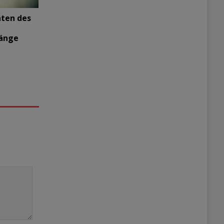
aten des
änge