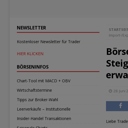
NEWSLETTER
STARTSEI
Import-/Ex
Kostenloser Newsletter für Trader
Börs
HIER KLICKEN
Stei
BÖRSENINFOS
erwa
Chart-Tool mit MACD + OBV
Wirtschaftstermine
28. Juni 
Tipps zur Broker-Wahl
Leerverkäufe – Institutionelle
Insider-Handel Transaktionen
Liebe Trade
Saisonale Charts