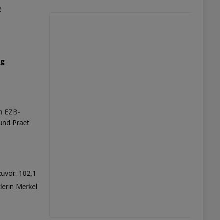
t
gg
on EZB-
und Praet
zuvor: 102,1
lerin Merkel