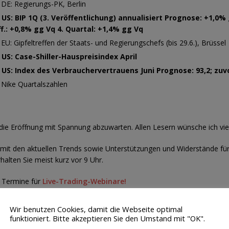
 DE: Regierungs-PK, Berlin
 US: BIP 1Q (3. Veröffentlichung) annualisiert Prognose: +1,0% 
f.: +0,8% gg Vq 4. Quartal: +1,4% gg Vq
 EU: Gipfeltreffen der Staats- und Regierungschefs (bis 29.6.), Brüssel
 US: Case-Shiller-Hauspreisindex April
 US: Index des Verbrauchervertrauens Juni Prognose: 93,2; zuvo
 Nike Quartalszahlen
s die Eröffnung mit Spannung abzuwarten. Allen Lesern wünsche ich viel
 mit den aktuellen Trends sowie Unterstützungen und Widerstände fü
alten Sie meist kurz vor 9 Uhr.
 Termine für
Live-Trading-Webinare!
Wir benutzen Cookies, damit die Webseite optimal
funktioniert. Bitte akzeptieren Sie den Umstand mit "OK".
n