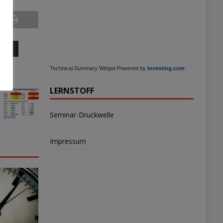
TEN
Technical Summary Widget Powered by
Investing.com
LERNSTOFF
Seminar-Druckwelle
Impressum