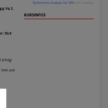
Technische Analyse für SPX
von TradingView
gg Vq 2.
KURSINFOS
r: 92,6
 Erfolg!
r DAX und