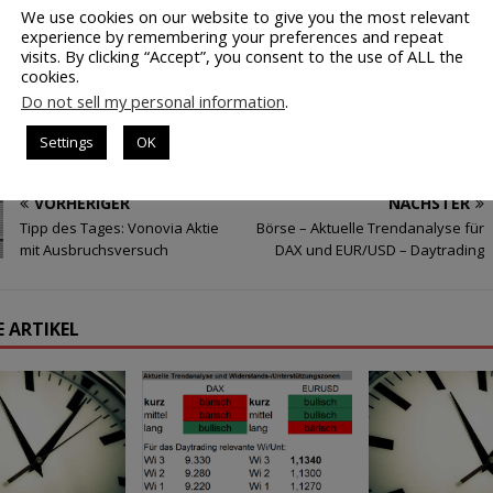
We use cookies on our website to give you the most relevant
experience by remembering your preferences and repeat
visits. By clicking “Accept”, you consent to the use of ALL the
cookies.
Do not sell my personal information
.
DELSVORBEREITUNG
KONJUNKTURDATEN
UNTERNEHMENSDA
Settings
OK
AFTSDATEN
VORHERIGER
NÄCHSTER
Tipp des Tages: Vonovia Aktie
Börse – Aktuelle Trendanalyse für
mit Ausbruchsversuch
DAX und EUR/USD – Daytrading
 ARTIKEL