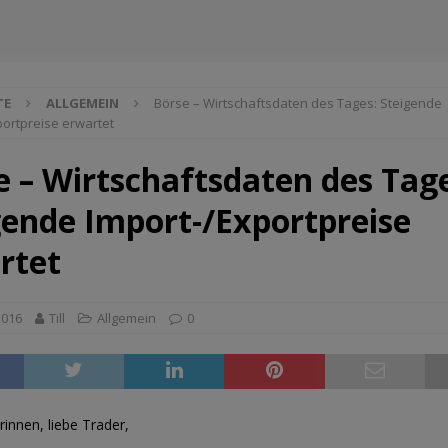
TE
ALLGEMEIN
Börse – Wirtschaftsdaten des Tages: Steigende
portpreise erwartet
e – Wirtschaftsdaten des Tag
gende Import-/Exportpreise
rtet
2016
Till
Allgemein
0
rinnen, liebe Trader,