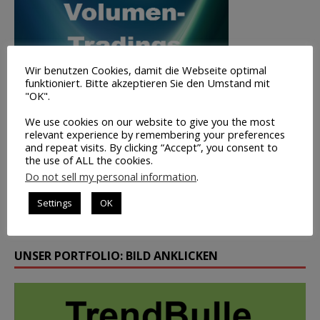
Wir benutzen Cookies, damit die Webseite optimal
funktioniert. Bitte akzeptieren Sie den Umstand mit
"OK".
We use cookies on our website to give you the most
relevant experience by remembering your preferences
and repeat visits. By clicking “Accept”, you consent to
the use of ALL the cookies.
Volumen-
Do not sell my personal information
.
Trading
Settings
OK
INFO
UNSER PORTFOLIO: BILD ANKLICKEN