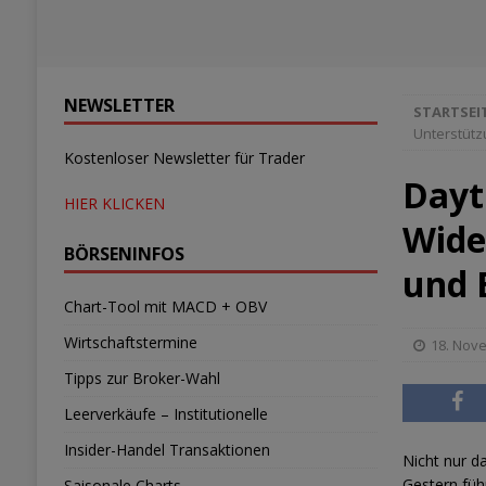
NEWSLETTER
STARTSEI
Unterstüt
Kostenloser Newsletter für Trader
Dayt
HIER KLICKEN
Wide
BÖRSENINFOS
und
Chart-Tool mit MACD + OBV
Wirtschaftstermine
18. Nov
Tipps zur Broker-Wahl
Leerverkäufe – Institutionelle
Insider-Handel Transaktionen
Nicht nur d
Gestern füh
Saisonale Charts