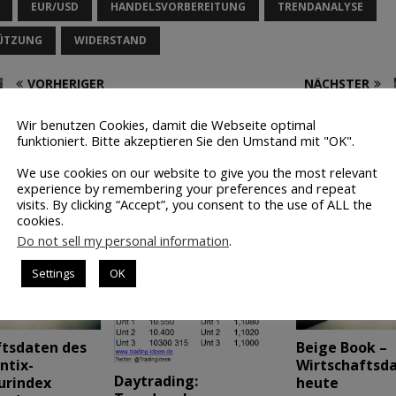
EUR/USD
HANDELSVORBEREITUNG
TRENDANALYSE
ÜTZUNG
WIDERSTAND
VORHERIGER
NÄCHSTER
Wirtschaftsdaten des Tages:
Wirtschaftsdaten des Tages:
Home Depot Quartalszahlen
Index der Frühindikatoren
Wir benutzen Cookies, damit die Webseite optimal
funktioniert. Bitte akzeptieren Sie den Umstand mit "OK".
We use cookies on our website to give you the most relevant
 ARTIKEL
experience by remembering your preferences and repeat
visits. By clicking “Accept”, you consent to the use of ALL the
cookies.
Do not sell my personal information
.
Settings
OK
ftsdaten des
Beige Book –
ntix-
Wirtschaftsd
Daytrading:
urindex
heute