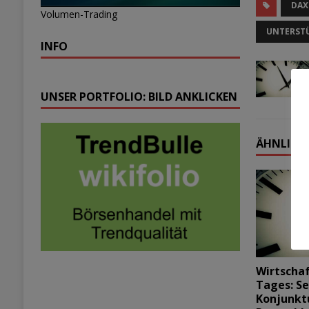
DAX
Volumen-Trading
UNTERST
INFO
UNSER PORTFOLIO: BILD ANKLICKEN
ÄHNLICHE
Wirtscha
Tages: Se
Konjunkt