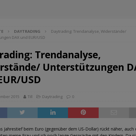
TE
DAYTRADING
Daytrading: Trendanalyse, Widerstände/
zungen DAX und EUR/USD
rading: Trendanalyse,
rstände/ Unterstützungen 
 EUR/USD
ember 2015
Till
Daytrading
0
as Jahrestief beim Euro (gegenüber dem US-Dollar) rückt näher, auch 
rten meine Frau und ich noch lange Gespräche mit den Kindern. Da r