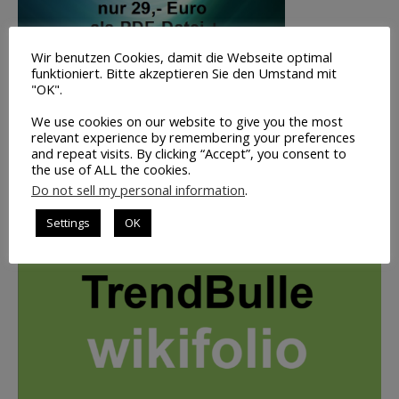
Wir benutzen Cookies, damit die Webseite optimal
funktioniert. Bitte akzeptieren Sie den Umstand mit
"OK".
Volumen-
We use cookies on our website to give you the most
Trading
relevant experience by remembering your preferences
and repeat visits. By clicking “Accept”, you consent to
INFO
the use of ALL the cookies.
Do not sell my personal information
.
UNSER PORTFOLIO: BILD ANKLICKEN
Settings
OK