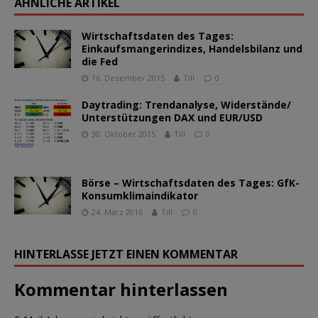
ÄHNLICHE ARTIKEL
Wirtschaftsdaten des Tages:
Einkaufsmangerindizes, Handelsbilanz und
die Fed
16. Dezember 2015
Till
0
Daytrading: Trendanalyse, Widerstände/
Unterstützungen DAX und EUR/USD
30. Oktober 2015
Till
0
Börse – Wirtschaftsdaten des Tages: GfK-
Konsumklimaindikator
24. März 2016
Till
0
HINTERLASSE JETZT EINEN KOMMENTAR
Kommentar hinterlassen