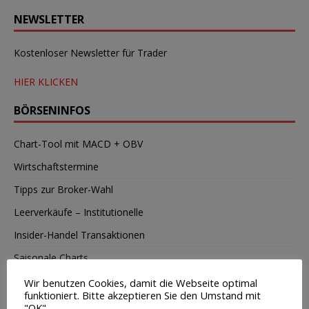
NEWSLETTER
Kostenloser Newsletter für Trader
HIER KLICKEN
BÖRSENINFOS
Chart-Tool mit MACD + OBV
Wirtschaftstermine
Tipps zur Broker-Wahl
Leerverkäufe – Institutionelle
Insider-Handel Transaktionen
Saisonale Charts
Wir benutzen Cookies, damit die Webseite optimal
TOP-BUCHTIPP
funktioniert. Bitte akzeptieren Sie den Umstand mit
"OK".