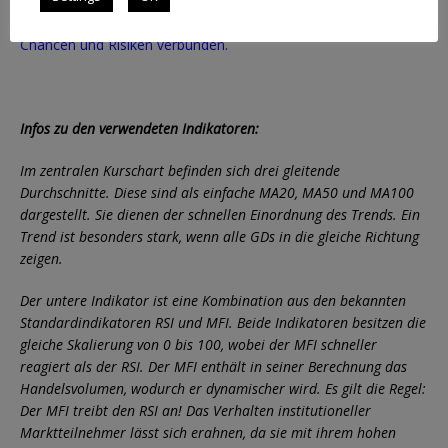
Informationszwecken und stellen keine Anlageberatung dar.
Alle Investitionen in Wertpapiere sind grundsätzlich mit
Chancen und Risiken verbunden.
Infos zu den verwendeten Indikatoren:
Im zentralen Kurschart befinden sich drei gleitende
Durchschnitte. Diese sind als einfache MA20, MA50 und MA100
dargestellt. Sie dienen der schnellen Einordnung des Trends. Ein
Trend ist besonders stark, wenn alle GDs in die gleiche Richtung
zeigen.
Der untere Indikator ist eine Kombination aus den bekannten
Standardindikatoren RSI und MFI. Beide Indikatoren besitzen die
gleiche Skalierung von 0 bis 100, wobei der MFI schneller
reagiert als der RSI. Der MFI enthält in seiner Berechnung das
Handelsvolumen, wodurch er dynamischer wird. Es gilt die Regel:
Der MFI treibt den RSI an! Das Verhalten institutioneller
Marktteilnehmer lässt sich erahnen, da sie mit ihrem hohen