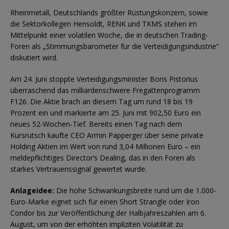
Rheinmetall, Deutschlands größter Rüstungskonzern, sowie
die Sektorkollegen Hensoldt, RENK und TKMS stehen im
Mittelpunkt einer volatilen Woche, die in deutschen Trading-
Foren als „Stimmungsbarometer für die Verteidigungsindustrie“
diskutiert wird.
Am 24. Juni stoppte Verteidigungsminister Boris Pistorius
überraschend das milliardenschwere Fregattenprogramm
F126. Die Aktie brach an diesem Tag um rund 18 bis 19
Prozent ein und markierte am 25. Juni mit 902,50 Euro ein
neues 52-Wochen-Tief. Bereits einen Tag nach dem
Kursrutsch kaufte CEO Armin Papperger über seine private
Holding Aktien im Wert von rund 3,04 Millionen Euro – ein
meldepflichtiges Director’s Dealing, das in den Foren als
starkes Vertrauenssignal gewertet wurde.
Anlageidee:
Die hohe Schwankungsbreite rund um die 1.000-
Euro-Marke eignet sich für einen Short Strangle oder Iron
Condor bis zur Veröffentlichung der Halbjahreszahlen am 6.
August, um von der erhöhten impliziten Volatilität zu