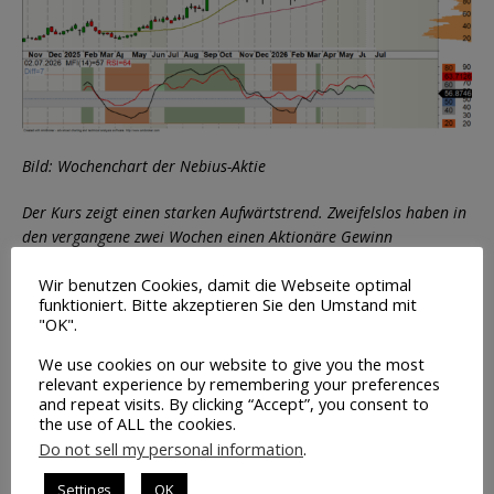
Bild: Wochenchart der Nebius-Aktie
Der Kurs zeigt einen starken Aufwärtstrend. Zweifelslos haben in
den vergangene zwei Wochen einen Aktionäre Gewinn
mitgenommen. Das Momentum ist allerdings enorm, denn in
Wir benutzen Cookies, damit die Webseite optimal
2026 stieg die Aktie von 100 auf 300 USD.
funktioniert. Bitte akzeptieren Sie den Umstand mit
"OK".
We use cookies on our website to give you the most
relevant experience by remembering your preferences
and repeat visits. By clicking “Accept”, you consent to
the use of ALL the cookies.
Do not sell my personal information
.
Hinweis: Die Analysen dienen ausschließlich zu
Settings
OK