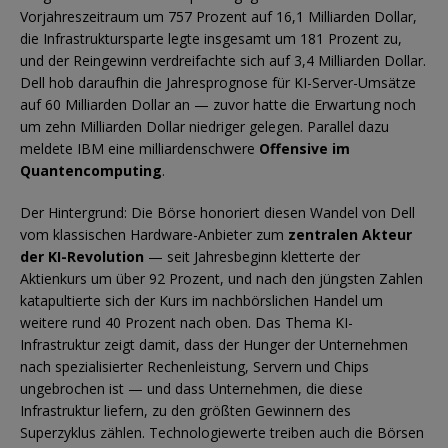
Vorjahreszeitraum um 757 Prozent auf 16,1 Milliarden Dollar,
die Infrastruktursparte legte insgesamt um 181 Prozent zu,
und der Reingewinn verdreifachte sich auf 3,4 Milliarden Dollar.
Dell hob daraufhin die Jahresprognose für KI-Server-Umsätze
auf 60 Milliarden Dollar an — zuvor hatte die Erwartung noch
um zehn Milliarden Dollar niedriger gelegen. Parallel dazu
meldete IBM eine milliardenschwere
Offensive im
Quantencomputing
.
Der Hintergrund: Die Börse honoriert diesen Wandel von Dell
vom klassischen Hardware-Anbieter zum
zentralen Akteur
der KI-Revolution
— seit Jahresbeginn kletterte der
Aktienkurs um über 92 Prozent, und nach den jüngsten Zahlen
katapultierte sich der Kurs im nachbörslichen Handel um
weitere rund 40 Prozent nach oben. Das Thema KI-
Infrastruktur zeigt damit, dass der Hunger der Unternehmen
nach spezialisierter Rechenleistung, Servern und Chips
ungebrochen ist — und dass Unternehmen, die diese
Infrastruktur liefern, zu den größten Gewinnern des
Superzyklus zählen. Technologiewerte treiben auch die Börsen