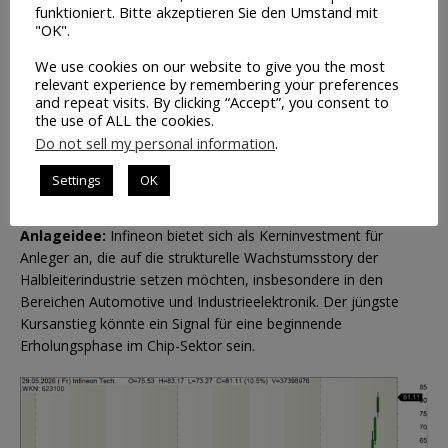
funktioniert. Bitte akzeptieren Sie den Umstand mit
und wurde an allen deutschen Handelsplätzen beobachtet. Der
"OK".
Hintergrund dieser starken Performance liegt im allgemeinen
Optimismus rund um die Halbleiterindustrie, getrieben von KI-
We use cookies on our website to give you the most
relevant experience by remembering your preferences
Nachfrage, Elektromobilität und möglichen positiven
and repeat visits. By clicking “Accept”, you consent to
Unternehmensmeldungen, die in der Börsencommunity
the use of ALL the cookies.
intensiv diskutiert wurden. Nachdem bekannt wurde, dass
Do not sell my personal information
.
Infineon die passenden
Chips zur Versorgung der
energiehungrigen KI-Rechencenter
produziert, hat sich
Settings
OK
eine positive Stimmung entwickelt.
Anlageidee:
Infineon bietet sich als Kerninvestment für
Anleger an, die auf die strukturelle Wachstumsstory der
Halbleiterindustrie setzen möchten, insbesondere in den
Bereichen Automotive und Industrieelektronik. Der jüngste
Kursanstieg könnte ein Signal für eine beginnende
Erholungsphase im Chip-Sektor sein.