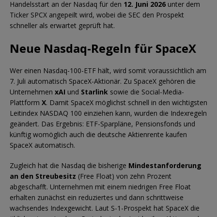
Handelsstart an der Nasdaq für den
12. Juni 2026
unter dem
Ticker SPCX angepeilt wird, wobei die SEC den Prospekt
schneller als erwartet geprüft hat.
Neue Nasdaq-Regeln für SpaceX
Wer einen Nasdaq-100-ETF hält, wird somit voraussichtlich am
7. Juli automatisch SpaceX-Aktionär. Zu SpaceX gehören die
Unternehmen
xAI
und
Starlink
sowie die Social-Media-
Plattform
X
. Damit SpaceX möglichst schnell in den wichtigsten
Leitindex NASDAQ 100 einziehen kann, wurden die Indexregeln
geändert. Das Ergebnis: ETF-Sparpläne, Pensionsfonds und
künftig womöglich auch die deutsche Aktienrente kaufen
SpaceX automatisch.
Zugleich hat die Nasdaq die bisherige
Mindestanforderung
an den Streubesitz
(Free Float) von zehn Prozent
abgeschafft. Unternehmen mit einem niedrigen Free Float
erhalten zunächst ein reduziertes und dann schrittweise
wachsendes Indexgewicht. Laut S-1-Prospekt hat SpaceX die