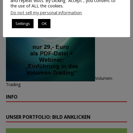
and repeat visits. By clicking “Accept”, you consent to
the use of ALL the cookies.
Do not sell my personal information
.
Settings
OK
Volumen-
Trading
INFO
UNSER PORTFOLIO: BILD ANKLICKEN