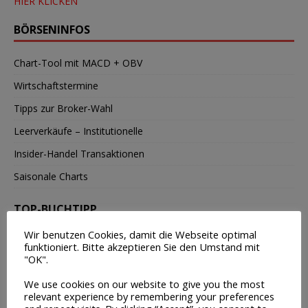
HIER KLICKEN
BÖRSENINFOS
Chart-Tool mit MACD + OBV
Wirtschaftstermine
Tipps zur Broker-Wahl
Leerverkäufe – Institutionelle
Insider-Handel Transaktionen
Saisonale Charts
TOP-BUCHTIPP
Wir benutzen Cookies, damit die Webseite optimal
funktioniert. Bitte akzeptieren Sie den Umstand mit
"OK".
We use cookies on our website to give you the most
relevant experience by remembering your preferences