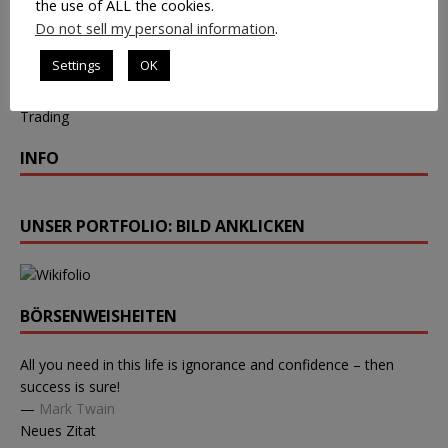
the use of ALL the cookies.
Do not sell my personal information
.
Settings
OK
Volumen-
Trading
INFO
UNSER PORTFOLIO: BILD ANKLICKEN
BÖRSENWEISHEITEN
All you need in this life is ignorance and confidence – then
success is sure!
—
Mark Twain
Neues Zitat