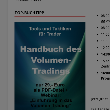
TOP-BUCHTIPP
08:00
gg Vm
08:00
11:00
11:30
12:00
14:3
15:45
Zentr
16:0
Progn
Jetzt gilt e
Die Tabelle