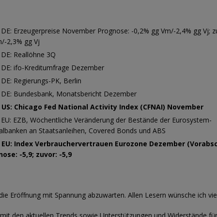
 DE: Erzeugerpreise November Prognose: -0,2% gg Vm/-2,4% gg Vj; z
/-2,3% gg Vj
 DE: Reallöhne 3Q
 DE: ifo-Kreditumfrage Dezember
 DE: Regierungs-PK, Berlin
 DE: Bundesbank, Monatsbericht Dezember
0 US: Chicago Fed National Activity Index (CFNAI) November
 EU: EZB, Wöchentliche Veränderung der Bestände der Eurosystem-
albanken an Staatsanleihen, Covered Bonds und ABS
0 EU: Index Verbrauchervertrauen Eurozone Dezember (Vorabs
ose: -5,9; zuvor: -5,9
s die Eröffnung mit Spannung abzuwarten. Allen Lesern wünsche ich viel
 mit den aktuellen Trends sowie Unterstützungen und Widerstände fü