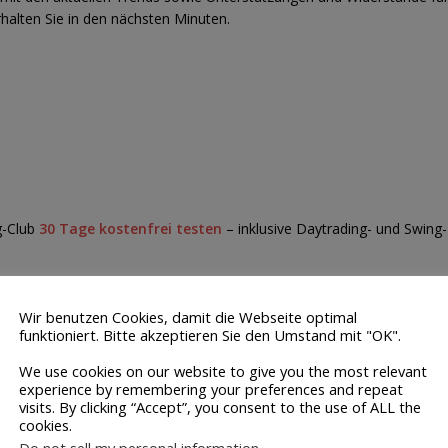
alten Sie in den nächsten Minuten.
n
ng-Club
30 Tage kostenfrei testen
– inklusive Daytrading- und Swing
Wir benutzen Cookies, damit die Webseite optimal
funktioniert. Bitte akzeptieren Sie den Umstand mit "OK".
DELSVORBEREITUNG
KONJUNKTURDATEN
UNTERNEHMENSDA
We use cookies on our website to give you the most relevant
experience by remembering your preferences and repeat
AFTSDATEN
visits. By clicking “Accept”, you consent to the use of ALL the
cookies.
VORHERIGER
NÄCHSTER
Do not sell my personal information
.