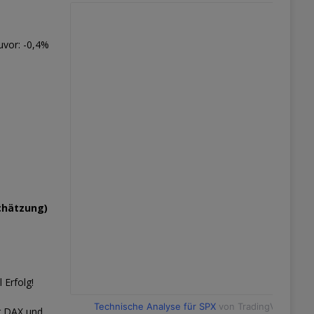
uvor: -0,4%
chätzung)
 Erfolg!
Technische Analyse für SPX
von TradingView
r DAX und