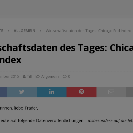
TE
ALLGEMEIN
Wirtschaftsdaten des Tages: Chicago Fed Index
schaftsdaten des Tages: Chic
Index
ember 2015
Till
Allgemein
0
rinnen, liebe Trader,
heute auf folgende Datenveröffentlichungen
– insbesondere auf die fet