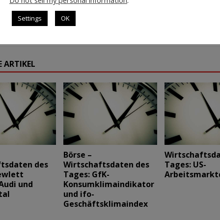
Daytrading: Trendanalyse,
Daytrading: Trendanalyse,
Settings
OK
Widerstände/ Unterstützungen
Widerstände/ Unterstützungen
DAX und EUR/USD
DAX und EUR/USD
 ARTIKEL
Börse –
Wirtschaftsd
ftsdaten des
Wirtschaftsdaten des
Tages: US-
ewlett
Tages: GfK-
Arbeitsmarkt
Audi und
Konsumklimaindikator
tal
und ifo-
Geschäftsklimaindex