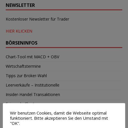
NEWSLETTER
Kostenloser Newsletter für Trader
HIER KLICKEN
BÖRSENINFOS
Chart-Tool mit MACD + OBV
Wirtschaftstermine
Tipps zur Broker-Wahl
Leerverkäufe – Institutionelle
Insider-Handel Transaktionen
Saisonale Charts
Wir benutzen Cookies, damit die Webseite optimal
TOP-BUCHTIPP
funktioniert. Bitte akzeptieren Sie den Umstand mit
"OK".