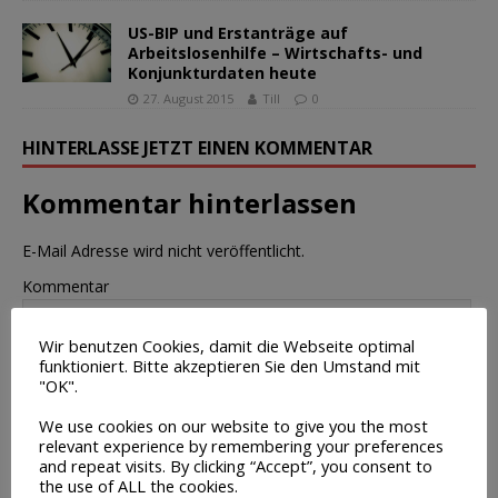
US-BIP und Erstanträge auf
Arbeitslosenhilfe – Wirtschafts- und
Konjunkturdaten heute
27. August 2015
Till
0
HINTERLASSE JETZT EINEN KOMMENTAR
Kommentar hinterlassen
E-Mail Adresse wird nicht veröffentlicht.
Kommentar
Wir benutzen Cookies, damit die Webseite optimal
funktioniert. Bitte akzeptieren Sie den Umstand mit
"OK".
We use cookies on our website to give you the most
relevant experience by remembering your preferences
Name
and repeat visits. By clicking “Accept”, you consent to
the use of ALL the cookies.