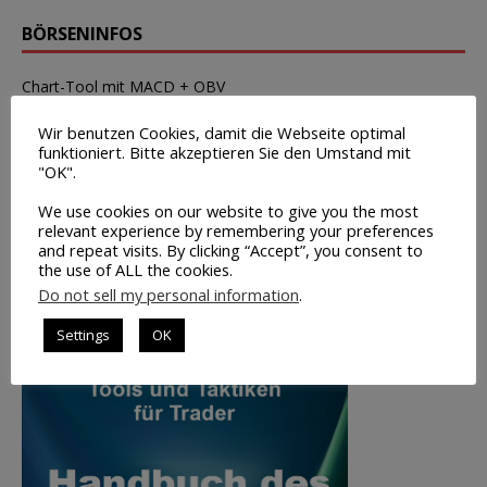
BÖRSENINFOS
Chart-Tool mit MACD + OBV
Wirtschaftstermine
Wir benutzen Cookies, damit die Webseite optimal
funktioniert. Bitte akzeptieren Sie den Umstand mit
Tipps zur Broker-Wahl
"OK".
Leerverkäufe – Institutionelle
We use cookies on our website to give you the most
relevant experience by remembering your preferences
Insider-Handel Transaktionen
and repeat visits. By clicking “Accept”, you consent to
Saisonale Charts
the use of ALL the cookies.
Do not sell my personal information
.
TOP-BUCHTIPP
Settings
OK