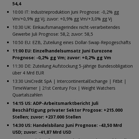
54,4
10:00 IT: Industrieproduktion Juni Prognose: -0,2% gg
Vm/+0,9% gg Vj; zuvor: +0,9% gg Vm/+3,0% gg Vj
10:30 UK: Einkaufsmanagerindex nicht-verarbeitendes
Gewerbe Juli Prognose: 58,2; zuvor: 58,5
10:50 EU: EZB, Zuteilung eines Dollar-Swap-Repogeschäfts
11:00 EU: Einzelhandelsumsatz Juni Eurozone
Prognose: -0,2% gg Vm; zuvor: +0,2% gg Vm
11:30 DE: Zuteilung Aufstockung 5-jährige Bundesobligation
über 4 Mrd EUR
13:30 UniCredit SpA | IntercontinentalExchange | Fitbit |
TimeWarner | 21st Century Fox | Weight Watchers
Quartalszahlen
14:15 US: ADP-Arbeitsmarktbericht Juli
Beschäftigung privater Sektor Progose: +215.000
Stellen; zuvor: +237.000 Stellen
14:30 US: Handelsbilanz Juni Prognose: -43,50 Mrd
USD; zuvor: -41,87 Mrd USD