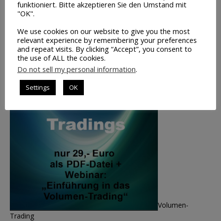
TOP-BUCHTIPP
funktioniert. Bitte akzeptieren Sie den Umstand mit
"OK".
We use cookies on our website to give you the most
relevant experience by remembering your preferences
and repeat visits. By clicking “Accept”, you consent to
the use of ALL the cookies.
Do not sell my personal information
.
Settings
OK
Volumen-
Trading