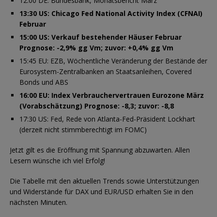
12:00 DE: Bundesbank, Monatsbericht März
13:30 US: Chicago Fed National Activity Index (CFNAI)
Februar
15:00 US: Verkauf bestehender Häuser Februar
Prognose: -2,9% gg Vm; zuvor: +0,4% gg Vm
15:45 EU: EZB, Wöchentliche Veränderung der Bestände der
Eurosystem-Zentralbanken an Staatsanleihen, Covered
Bonds und ABS
16:00 EU: Index Verbrauchervertrauen Eurozone März
(Vorabschätzung) Prognose: -8,3; zuvor: -8,8
17:30 US: Fed, Rede von Atlanta-Fed-Präsident Lockhart
(derzeit nicht stimmberechtigt im FOMC)
Jetzt gilt es die Eröffnung mit Spannung abzuwarten. Allen
Lesern wünsche ich viel Erfolg!
Die Tabelle mit den aktuellen Trends sowie Unterstützungen
und Widerstände für DAX und EUR/USD erhalten Sie in den
nächsten Minuten.