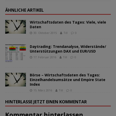
ÄHNLICHE ARTIKEL
Wirtschaftsdaten des Tages: Viele, viele
Daten
30. Oktober 2015
Till
0
Daytrading: Trendanalyse, Widerstände/
Unterstützungen DAX und EUR/USD
17. Februar 2016
Till
0
Börse – Wirtschaftsdaten des Tages:
Einzelhandelsumsätze und Empire State
Index
15. März 2016
Till
0
HINTERLASSE JETZT EINEN KOMMENTAR
Kommentar hinterlassen