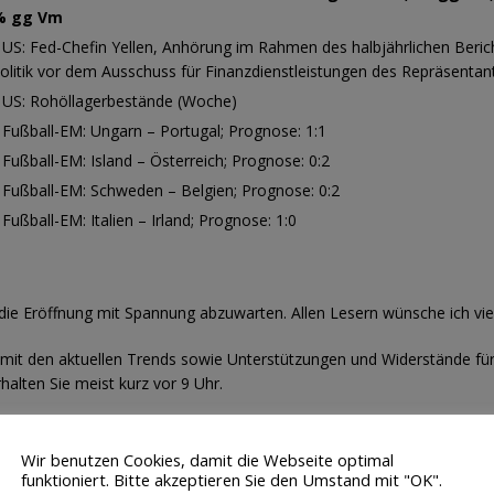
% gg Vm
 US: Fed-Chefin Yellen, Anhörung im Rahmen des halbjährlichen Beric
olitik vor dem Ausschuss für Finanzdienstleistungen des Repräsenta
 US: Rohöllagerbestände (Woche)
 Fußball-EM: Ungarn – Portugal; Prognose: 1:1
 Fußball-EM: Island – Österreich; Prognose: 0:2
 Fußball-EM: Schweden – Belgien; Prognose: 0:2
 Fußball-EM: Italien – Irland; Prognose: 1:0
s die Eröffnung mit Spannung abzuwarten. Allen Lesern wünsche ich viel
 mit den aktuellen Trends sowie Unterstützungen und Widerstände fü
alten Sie meist kurz vor 9 Uhr.
Wir benutzen Cookies, damit die Webseite optimal
funktioniert. Bitte akzeptieren Sie den Umstand mit "OK".