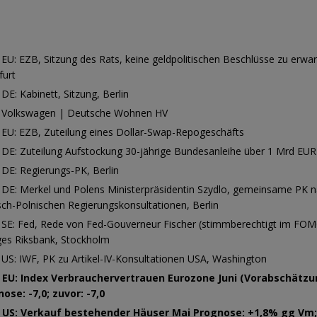
 EU: EZB, Sitzung des Rats, keine geldpolitischen Beschlüsse zu erwar
furt
 DE: Kabinett, Sitzung, Berlin
0 Volkswagen | Deutsche Wohnen HV
 EU: EZB, Zuteilung eines Dollar-Swap-Repogeschäfts
 DE: Zuteilung Aufstockung 30-jährige Bundesanleihe über 1 Mrd EUR
 DE: Regierungs-PK, Berlin
 DE: Merkel und Polens Ministerpräsidentin Szydlo, gemeinsame PK 
ch-Polnischen Regierungskonsultationen, Berlin
 SE: Fed, Rede von Fed-Gouverneur Fischer (stimmberechtigt im FOMC
ges Riksbank, Stockholm
 US: IWF, PK zu Artikel-IV-Konsultationen USA, Washington
0 EU: Index Verbrauchervertrauen Eurozone Juni (Vorabschätzu
ose: -7,0; zuvor: -7,0
0 US: Verkauf bestehender Häuser Mai Prognose: +1,8% gg Vm;