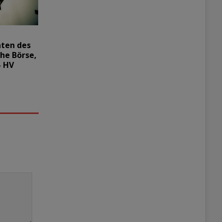
aten des
he Börse,
– HV