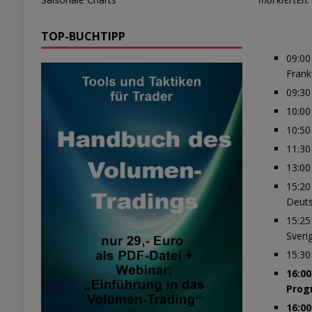
TOP-BUCHTIPP
09:00
Frank
09:30
10:0
10:50
11:30
13:00
15:20
Deuts
15:25
Sveri
15:30
16:0
Progn
16:0