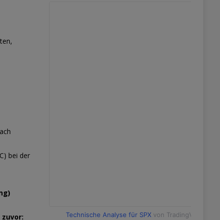
ten,
nach
) bei der
ng)
Technische Analyse für SPX
von TradingView
 zuvor: