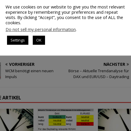
We use cookies on our website to give you the most relevant
n
experience by remembering your preferences and repeat
visits. By clicking “Accept”, you consent to the use of ALL the
cookies.
Do not sell my personal information
.
DELSVORBEREITUNG
KONJUNKTURDATEN
UNTERNEHMENSDA
Settings
OK
AFTSDATEN
VORHERIGER
NÄCHSTER
WCM benötigt einen neuen
Börse – Aktuelle Trendanalyse für
Impuls
DAX und EUR/USD – Daytrading
 ARTIKEL