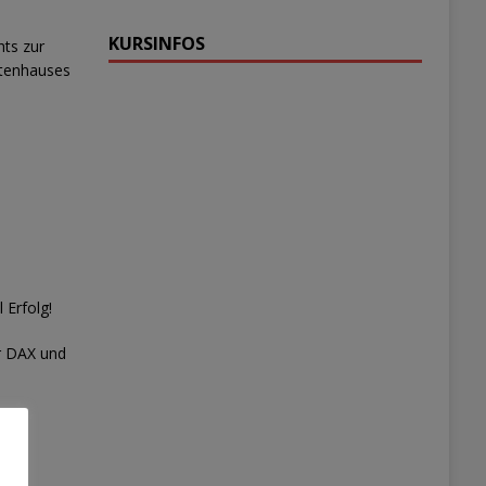
KURSINFOS
hts zur
ntenhauses
 Erfolg!
r DAX und