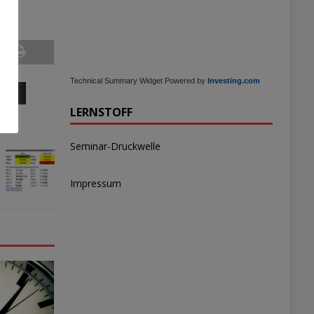
Technical Summary Widget Powered by
Investing.com
TEN
LERNSTOFF
Seminar-Druckwelle
Impressum