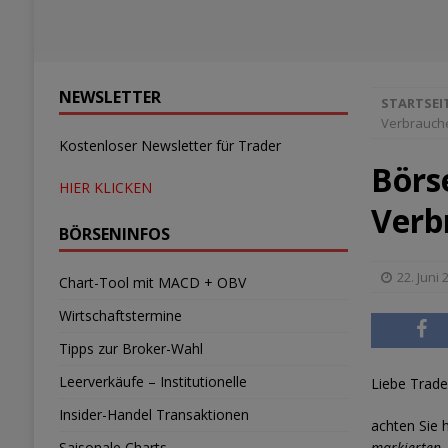
NEWSLETTER
STARTSEI
Verbrauch
Kostenloser Newsletter für Trader
Börs
HIER KLICKEN
Verb
BÖRSENINFOS
22. Juni 
Chart-Tool mit MACD + OBV
Wirtschaftstermine
Tipps zur Broker-Wahl
Leerverkäufe – Institutionelle
Liebe Trade
Insider-Handel Transaktionen
achten Sie 
Saisonale Charts
markierten.