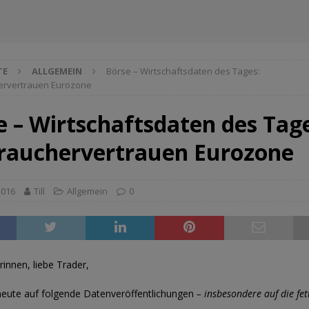
TE
ALLGEMEIN
Börse – Wirtschaftsdaten des Tages:
ervertrauen Eurozone
e – Wirtschaftsdaten des Tag
rauchervertrauen Eurozone
2016
Till
Allgemein
0
rinnen, liebe Trader,
heute auf folgende Datenveröffentlichungen
– insbesondere auf die fet