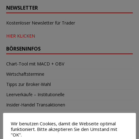
NEWSLETTER
Kostenloser Newsletter für Trader
HIER KLICKEN
BÖRSENINFOS
Chart-Tool mit MACD + OBV
Wirtschaftstermine
Tipps zur Broker-Wahl
Leerverkäufe – Institutionelle
Insider-Handel Transaktionen
Saisonale Charts
Wir benutzen Cookies, damit die Webseite optimal
funktioniert. Bitte akzeptieren Sie den Umstand mit
TOP-BUCHTIPP
"OK".