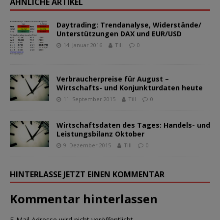
ÄHNLICHE ARTIKEL
Daytrading: Trendanalyse, Widerstände/
Unterstützungen DAX und EUR/USD
14. Januar 2016
Till
0
Verbraucherpreise für August –
Wirtschafts- und Konjunkturdaten heute
11. September 2015
Till
0
Wirtschaftsdaten des Tages: Handels- und
Leistungsbilanz Oktober
9. Dezember 2015
Till
0
HINTERLASSE JETZT EINEN KOMMENTAR
Kommentar hinterlassen
E-Mail Adresse wird nicht veröffentlicht.