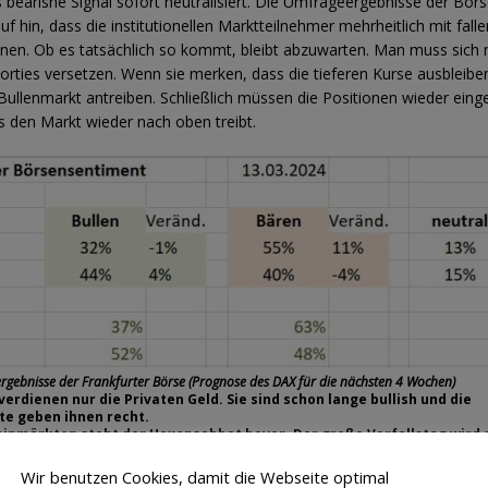
 bearishe Signal sofort neutralisiert. Die Umfrageergebnisse der Börs
f hin, dass die institutionellen Marktteilnehmer mehrheitlich mit fall
nen. Ob es tatsächlich so kommt, bleibt abzuwarten. Man muss sich n
orties versetzen. Wenn sie merken, dass die tieferen Kurse ausbleiben
 Bullenmarkt antreiben. Schließlich müssen die Positionen wieder eing
 den Markt wieder nach oben treibt.
ergebnisse der Frankfurter Börse (Prognose des DAX für die nächsten 4 Wochen)
erdienen nur die Privaten Geld. Sie sind schon lange bullish und die
e geben ihnen recht.
inmärkten steht der Hexensabbat bevor. Der große Verfallstag wird 
, danach wird sich zeigen, ob neue Bären aktiv werden.
Wir benutzen Cookies, damit die Webseite optimal