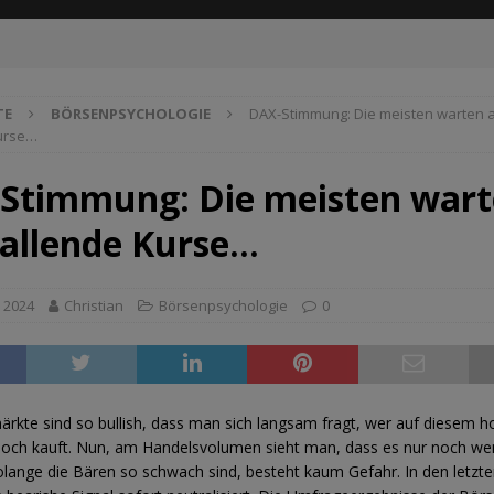
TE
BÖRSENPSYCHOLOGIE
DAX-Stimmung: Die meisten warten 
Kurse…
Stimmung: Die meisten war
fallende Kurse…
 2024
Christian
Börsenpsychologie
0
ärkte sind so bullish, dass man sich langsam fragt, wer auf diesem 
och kauft. Nun, am Handelsvolumen sieht man, dass es nur noch we
solange die Bären so schwach sind, besteht kaum Gefahr. In den letz