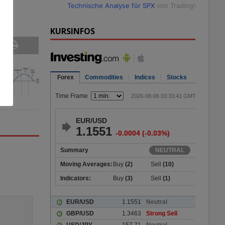
Technische Analyse für SPX
von TradingView
KURSINFOS