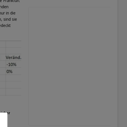
e Frankfurt
enden
ur in die
, sind sie
edeckt
sicher