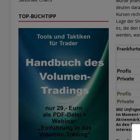
wurde jedes
deuten darau
Kursen rech
TOP-BUCHTIPP
Lage der Sh
es, die den
werden, was
Bild: Umfrage
Im Moment v
Aktienmärkt
An den Term
interessant