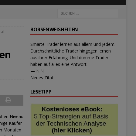
BÖRSENWEISHEITEN
auf
Smarte Trader lernen aus allem und jedem.
ten
Durchschnittliche Trader hingegen lernen
aus ihrer Erfahrung. Und dumme Trader
haben auf alles eine Antwort.
—
N.N.
Neues Zitat
LESETIPP
hohen Niveau
nige Käufer
ten Monaten