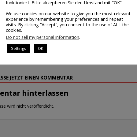
be-Kanal für Trendaktien:
TrendBulle
funktioniert. Bitte akzeptieren Sie den Umstand mit "OK".
We use cookies on our website to give you the most relevant
experience by remembering your preferences and repeat
visits. By clicking “Accept”, you consent to the use of ALL the
cookies.
Do not sell my personal information
.
VORHERIGER
NÄCHSTER
Settings
OK
Trading mit COT-Daten
Crash-Diagnose mit Intermarket-
Analyse
SSE JETZT EINEN KOMMENTAR
ntar hinterlassen
se wird nicht veröffentlicht.
r