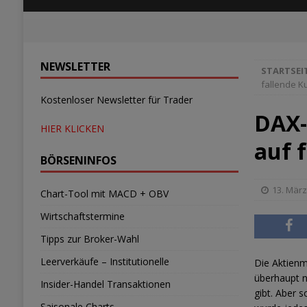
NEWSLETTER
STARTSEI
fallende 
Kostenloser Newsletter für Trader
DAX-
HIER KLICKEN
auf 
BÖRSENINFOS
13. März
Chart-Tool mit MACD + OBV
Wirtschaftstermine
Tipps zur Broker-Wahl
Leerverkäufe – Institutionelle
Die Aktienm
überhaupt n
Insider-Handel Transaktionen
gibt. Aber 
Saisonale Charts