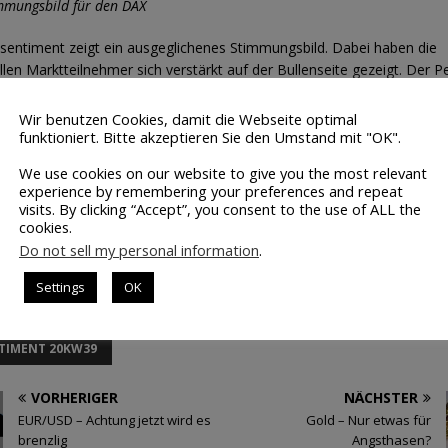
mmungsbild für den DAX
entiment zeigt ein ausgeglichenes Stimmungsbild. Dabei haben die
llen Marktteilnehmer sich verstärkt auf der Bullenseite gezeigt. Der 
genen Monate gehört der Vergangenheit an.
Wir benutzen Cookies, damit die Webseite optimal
erbesserte Stimmungsbild führt dazu, dass der DAX in den nächste
funktioniert. Bitte akzeptieren Sie den Umstand mit "OK".
utsch erleben kann. Sobald der DAX wichtige Unterstützungen unterbie
We use cookies on our website to give you the most relevant
professionellen Marktteilnehmer ihre neuen Handelspositionen wied
experience by remembering your preferences and repeat
ie Abwärtswelle verstärken.
visits. By clicking “Accept”, you consent to the use of ALL the
cookies.
Do not sell my personal information
.
Settings
OK
TIMENT 20KW39
VORHERIGER
NÄCHSTER
EUR/USD – Achtung jetzt wird es
Gold – Nur etwas für
brenzlig
Angsthasen?