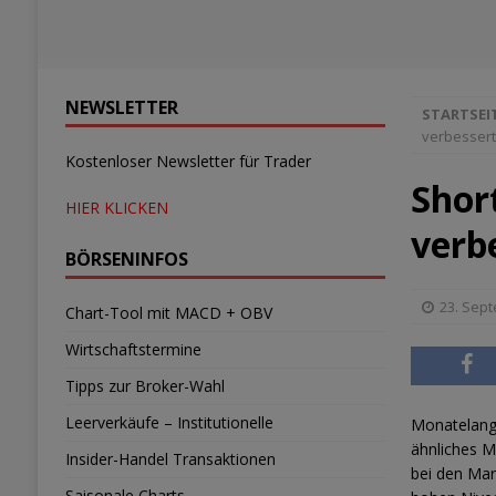
NEWSLETTER
STARTSEI
verbessert
Kostenloser Newsletter für Trader
Shor
HIER KLICKEN
verb
BÖRSENINFOS
23. Sep
Chart-Tool mit MACD + OBV
Wirtschaftstermine
Tipps zur Broker-Wahl
Leerverkäufe – Institutionelle
Monatelang 
ähnliches M
Insider-Handel Transaktionen
bei den Mar
Saisonale Charts