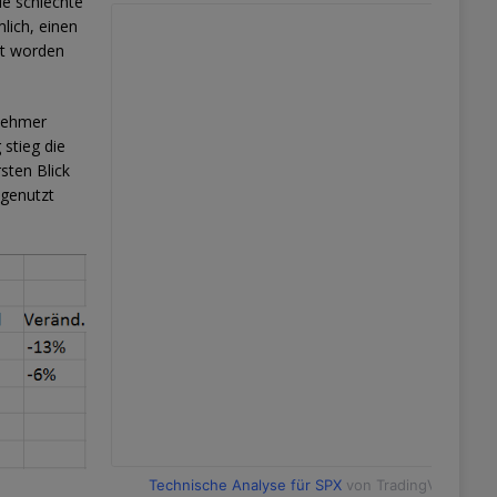
ie schlechte
lich, einen
gt worden
lnehmer
 stieg die
sten Blick
 genutzt
Technische Analyse für SPX
von TradingView