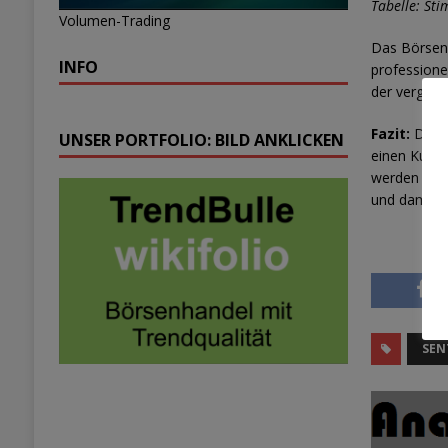
Tabelle:
Sti
Volumen-Trading
Das Börsens
INFO
professione
der vergan
Fazit:
Das v
UNSER PORTFOLIO: BILD ANKLICKEN
einen Kursr
werden die 
und damit d
SEN