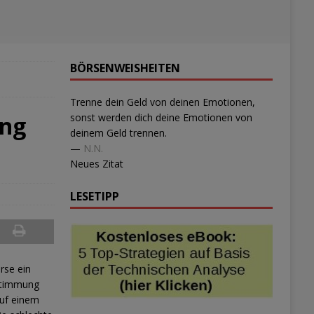
BÖRSENWEISHEITEN
Trenne dein Geld von deinen Emotionen,
ung
sonst werden dich deine Emotionen von
deinem Geld trennen.
—
N.N.
Neues Zitat
LESETIPP
rse ein
 Stimmung
auf einem