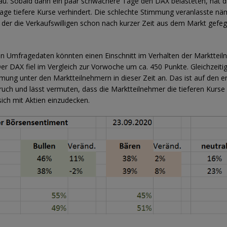
u. Sobald dann ein paar schwächere Tage den DAX belasteten, hat d
ge tiefere Kurse verhindert. Die schlechte Stimmung veranlasste näm
 der die Verkaufswilligen schon nach kurzer Zeit aus dem Markt gefe
n Umfragedaten könnten einen Einschnitt im Verhalten der Markttei
er DAX fiel im Vergleich zur Vorwoche um ca. 450 Punkte. Gleichzeitig
ung unter den Marktteilnehmern in dieser Zeit an. Das ist auf den er
ruch und lässt vermuten, dass die Marktteilnehmer die tieferen Kurse
ich mit Aktien einzudecken.