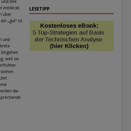
 und ihre
l entdeckt.
LESETIPP
n über
in „gut“ ist
n und
nkrete
 Eingehen
, weil sie
erfrühter
tstehen
ührt
leme
werden die
rsprechende