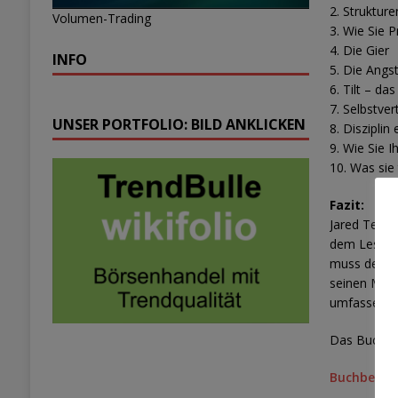
2. Struktur
Volumen-Trading
3. Wie Sie 
4. Die Gier
INFO
5. Die Angs
6. Tilt – das
7. Selbstve
UNSER PORTFOLIO: BILD ANKLICKEN
8. Disziplin
9. Wie Sie 
10. Was sie
Fazit:
Jared Tendl
dem Leser v
muss der Tr
seinen Mögl
umfassenden
Das Buch „M
Buchbestel