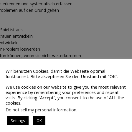
en erkennen und systematisch erfassen
Problemen auf den Grund gehen
t
 Spiel ist aus
rtrauen entwickeln
 entwickeln
Ihr Problem loswerden
 tun können, wenn sie nicht weiterkommen
Wir benutzen Cookies, damit die Webseite optimal
er will dem Trader helfen, sein Potenzial auszuschöpfen. Es geht nich
funktioniert. Bitte akzeptieren Sie den Umstand mit "OK".
errückte Handelsprinzipien zu verkaufen. Um von diesem Buch zu prof
We use cookies on our website to give you the most relevant
ader schon sein Handwerk weitgehend beherrschen. Nur wenn der Tr
experience by remembering your preferences and repeat
ichkeiten bleibt, kommt Jared Tendler ins Spiel. Seine Ratschläge biet
visits. By clicking “Accept”, you consent to the use of ALL the
 Ansatz, um an die Spitze des Trading-Olymps zu gelangen.
cookies.
Do not sell my personal information
.
ental Game of Trading“ gibt es im Buchhandel für 35 Euro zu kaufen
Settings
OK
lung über Amazon, hier