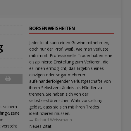
BÖRSENWEISHEITEN
Jeder Idiot kann einen Gewinn mitnehmen,
g
doch nur der Profi weiß, wie man Verluste
mitnimmt. Professionelle Trader haben eine
disziplinierte Einstellung zum Verlieren, die
es ihnen ermöglicht, das Ergebnis eines
einzigen oder sogar mehrerer
aufeinanderfolgender Verlustgeschäfte von
ihrem Selbstverständnis als Händler zu
trennen. Sie haben sich von der
selbstzerstörerischen Wahnvorstellung
it seinem
gelöst, dass sie sich mit ihren Trades
ading-Szene
identifizieren müssen.
he
—
Richard Weissmann
 versteht
Neues Zitat