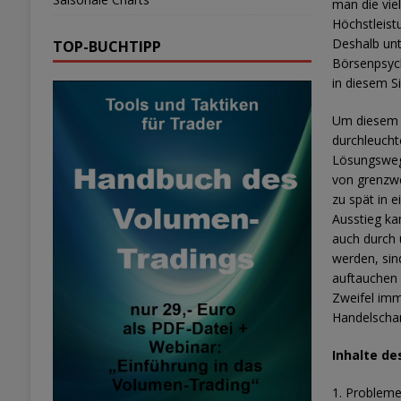
man die vie
Höchstleist
Deshalb unt
TOP-BUCHTIPP
Börsenpsych
in diesem S
Um diesem A
durchleucht
Lösungsweg
von grenzwe
zu spät in 
Ausstieg k
auch durch 
werden, sin
auftauchen 
Zweifel imm
Handelscha
Inhalte de
1. Probleme