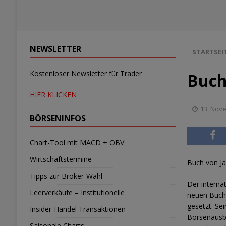
NEWSLETTER
STARTSEI
Kostenloser Newsletter für Trader
Buch
HIER KLICKEN
13. Nov
BÖRSENINFOS
Chart-Tool mit MACD + OBV
Wirtschaftstermine
Buch von Ja
Tipps zur Broker-Wahl
Der interna
Leerverkäufe – Institutionelle
neuen Buch
gesetzt. Sei
Insider-Handel Transaktionen
Börsenausbi
Saisonale Charts