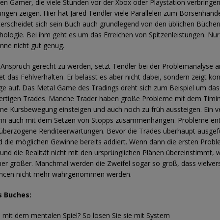
len Gamer, die viele Stunden vor der Xbox oder Playstation verbringen
ungen zeigen. Hier hat Jared Tendler viele Parallelen zum Börsenhande
erscheidet sich sein Buch auch grundlegend von den üblichen Bücher
ologie. Bei ihm geht es um das Erreichen von Spitzenleistungen. Nur e
inne nicht gut genug.
nspruch gerecht zu werden, setzt Tendler bei der Problemanalyse a
et das Fehlverhalten. Er belässt es aber nicht dabei, sondern zeigt ko
e auf. Das Metal Game des Tradings dreht sich zum Beispiel um das
rtigen Trades. Manche Trader haben große Probleme mit dem Timing
eine Kursbewegung einsteigen und auch noch zu früh aussteigen. Ein v
ann auch mit dem Setzen von Stopps zusammenhängen. Probleme en
überzogene Renditeerwartungen. Bevor die Trades überhaupt ausgef
d die möglichen Gewinne bereits addiert. Wenn dann die ersten Prob
und die Realität nicht mit den ursprünglichen Plänen übereinstimmt, 
er größer. Manchmal werden die Zweifel sogar so groß, dass vielve
ncen nicht mehr wahrgenommen werden.
s Buches:
 mit dem mentalen Spiel? So lösen Sie sie mit System