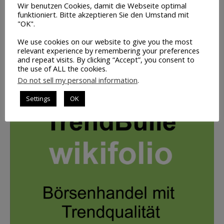
Wir benutzen Cookies, damit die Webseite optimal
funktioniert. Bitte akzeptieren Sie den Umstand mit
Volumen-
"OK".
Trading
We use cookies on our website to give you the most
INFO
relevant experience by remembering your preferences
and repeat visits. By clicking “Accept”, you consent to
the use of ALL the cookies.
UNSER PORTFOLIO: BILD ANKLICKEN
Do not sell my personal information
.
Settings
OK